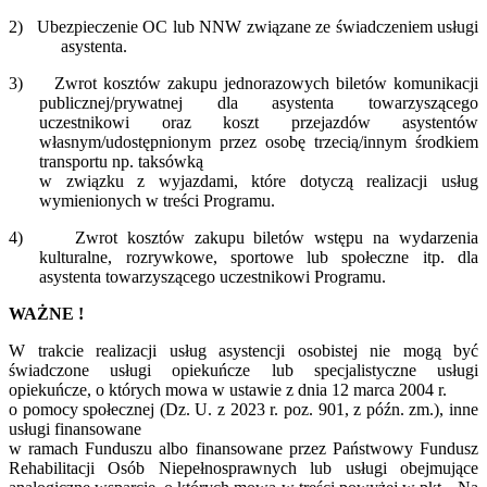
2)
Ubezpieczenie OC lub NNW związane ze świadczeniem usługi
asystenta.
3)
Zwrot kosztów zakupu jednorazowych biletów komunikacji
publicznej/prywatnej dla asystenta towarzyszącego
uczestnikowi oraz koszt przejazdów asystentów
własnym/udostępnionym przez osobę trzecią/innym środkiem
transportu np. taksówką
w związku z wyjazdami, które dotyczą realizacji usług
wymienionych w treści Programu.
4)
Zwrot kosztów zakupu biletów wstępu na wydarzenia
kulturalne, rozrywkowe, sportowe lub społeczne itp. dla
asystenta towarzyszącego uczestnikowi Programu.
WAŻNE !
W trakcie realizacji usług asystencji osobistej nie mogą być
świadczone usługi opiekuńcze lub specjalistyczne usługi
opiekuńcze, o których mowa w ustawie z dnia 12 marca 2004 r.
o pomocy społecznej (Dz. U. z 2023 r. poz. 901, z późn. zm.), inne
usługi finansowane
w ramach Funduszu albo finansowane przez Państwowy Fundusz
Rehabilitacji Osób Niepełnosprawnych lub usługi obejmujące