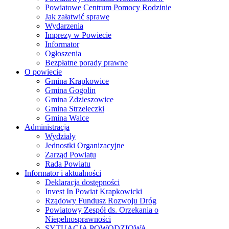
Powiatowe Centrum Pomocy Rodzinie
Jak załatwić sprawę
Wydarzenia
Imprezy w Powiecie
Informator
Ogłoszenia
Bezpłatne porady prawne
O powiecie
Gmina Krapkowice
Gmina Gogolin
Gmina Zdzieszowice
Gmina Strzeleczki
Gmina Walce
Administracja
Wydziały
Jednostki Organizacyjne
Zarząd Powiatu
Rada Powiatu
Informator i aktualności
Deklaracja dostępności
Invest In Powiat Krapkowicki
Rządowy Fundusz Rozwoju Dróg
Powiatowy Zespół ds. Orzekania o
Niepełnosprawności
SYTUACJA POWODZIOWA