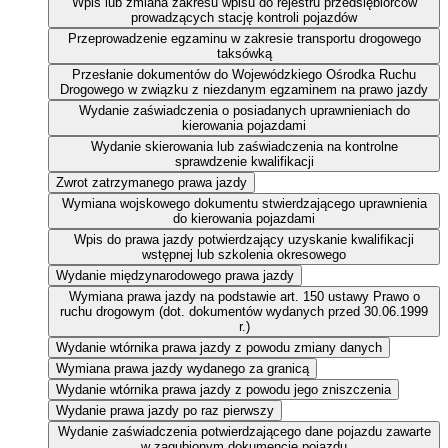
Wpis lub zmiana zakresu wpisu do rejestru przedsiębiorców
prowadzących stację kontroli pojazdów
Przeprowadzenie egzaminu w zakresie transportu drogowego
taksówką
Przesłanie dokumentów do Wojewódzkiego Ośrodka Ruchu
Drogowego w związku z niezdanym egzaminem na prawo jazdy
Wydanie zaświadczenia o posiadanych uprawnieniach do
kierowania pojazdami
Wydanie skierowania lub zaświadczenia na kontrolne
sprawdzenie kwalifikacji
Zwrot zatrzymanego prawa jazdy
Wymiana wojskowego dokumentu stwierdzającego uprawnienia
do kierowania pojazdami
Wpis do prawa jazdy potwierdzający uzyskanie kwalifikacji
wstępnej lub szkolenia okresowego
Wydanie międzynarodowego prawa jazdy
Wymiana prawa jazdy na podstawie art. 150 ustawy Prawo o
ruchu drogowym (dot. dokumentów wydanych przed 30.06.1999
r.)
Wydanie wtórnika prawa jazdy z powodu zmiany danych
Wymiana prawa jazdy wydanego za granicą
Wydanie wtórnika prawa jazdy z powodu jego zniszczenia
Wydanie prawa jazdy po raz pierwszy
Wydanie zaświadczenia potwierdzającego dane pojazdu zawarte
w zagubionym dokumencie pojazdu