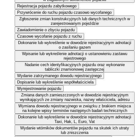
Rejestracja pojazdu zabytkowego
Przywrócenie do ruchu pojazdu czasowo wycofanego
Zgłoszenie zmian konstrukcyjnych lub danych technicznych w
zarejestrowanym pojeździe
Zawiadomienie o zbyciu pojazdu
Czasowe wycofanie pojazdu z ruchu
Dokonanie lub wykreślenie w dowodzie rejestracyjnym adnotacji
o zasilaniu gazem
Wpisanie lub wykreślenie adnotacji o ustanowieniu zastawu
rejestrowego
Nadanie cech identyfikacyjnych pojazdu oraz wykonanie
tabliczki znamionowej zastępczej
Wydanie zatrzymanego dowodu rejestracyjnego
Dopisanie lub wykreślenie współwłaściciela
Wyrejestrowanie pojazdu
Zmiana danych zamieszczonych w dowodzie rejestracyjnym
wynikających ze zmiany nazwiska, nazwy właściciela, adresu
Wymiana dowodu rejestracyjnego w związku z brakiem miejsca
na kolejne wpisy terminów następnych badań technicznych
Dokonanie lub wykreślenie w dowodzie rejestracyjnym adnotacji
Taxi, Hak, L, Euro, Vat
Wydanie wtórników dokumentów pojazdu na skutek ich utraty
lub zniszczenia