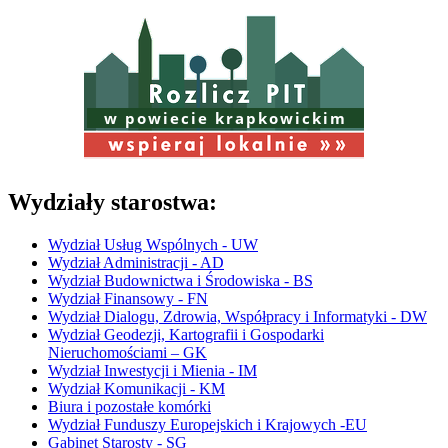
w powiecie krapkowickim
Wydziały starostwa:
Wydział Usług Wspólnych - UW
Wydział Administracji - AD
Wydział Budownictwa i Środowiska - BS
Wydział Finansowy - FN
Wydział Dialogu, Zdrowia, Współpracy i Informatyki - DW
Wydział Geodezji, Kartografii i Gospodarki
Nieruchomościami – GK
Wydział Inwestycji i Mienia - IM
Wydział Komunikacji - KM
Biura i pozostałe komórki
Wydział Funduszy Europejskich i Krajowych -EU
Gabinet Starosty - SG