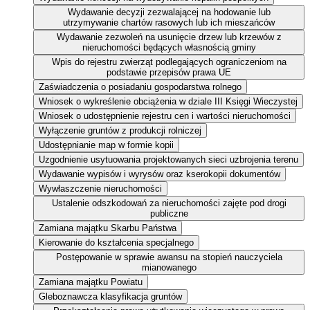
Wydawanie decyzji zezwalającej na hodowanie lub
utrzymywanie chartów rasowych lub ich mieszańców
Wydawanie zezwoleń na usunięcie drzew lub krzewów z
nieruchomości będących własnością gminy
Wpis do rejestru zwierząt podlegających ograniczeniom na
podstawie przepisów prawa UE
Zaświadczenia o posiadaniu gospodarstwa rolnego
Wniosek o wykreślenie obciążenia w dziale III Księgi Wieczystej
Wniosek o udostępnienie rejestru cen i wartości nieruchomości
Wyłączenie gruntów z produkcji rolniczej
Udostępnianie map w formie kopii
Uzgodnienie usytuowania projektowanych sieci uzbrojenia terenu
Wydawanie wypisów i wyrysów oraz kserokopii dokumentów
Wywłaszczenie nieruchomości
Ustalenie odszkodowań za nieruchomości zajęte pod drogi
publiczne
Zamiana majątku Skarbu Państwa
Kierowanie do kształcenia specjalnego
Postępowanie w sprawie awansu na stopień nauczyciela
mianowanego
Zamiana majątku Powiatu
Gleboznawcza klasyfikacja gruntów