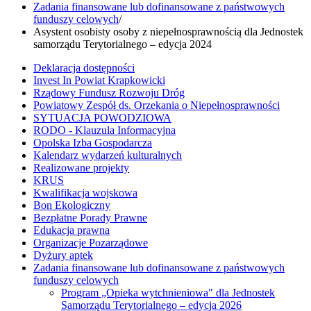
Zadania finansowane lub dofinansowane z państwowych
funduszy celowych
/
Asystent osobisty osoby z niepełnosprawnością dla Jednostek
samorządu Terytorialnego – edycja 2024
Deklaracja dostępności
Invest In Powiat Krapkowicki
Rządowy Fundusz Rozwoju Dróg
Powiatowy Zespół ds. Orzekania o Niepełnosprawności
SYTUACJA POWODZIOWA
RODO - Klauzula Informacyjna
Opolska Izba Gospodarcza
Kalendarz wydarzeń kulturalnych
Realizowane projekty
KRUS
Kwalifikacja wojskowa
Bon Ekologiczny
Bezpłatne Porady Prawne
Edukacja prawna
Organizacje Pozarządowe
Dyżury aptek
Zadania finansowane lub dofinansowane z państwowych
funduszy celowych
Program „Opieka wytchnieniowa" dla Jednostek
Samorządu Terytorialnego – edycja 2026