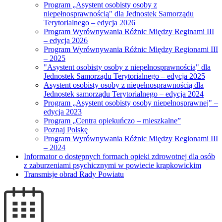
Program „Asystent osobisty osoby z
niepełnosprawnością" dla Jednostek Samorządu
Terytorialnego – edycja 2026
Program Wyrównywania Różnic Między Reginami III
– edycja 2026
Program Wyrównywania Różnic Między Regionami III
– 2025
"Asystent osobisty osoby z niepełnosprawnością" dla
Jednostek Samorządu Terytorialnego – edycja 2025
Asystent osobisty osoby z niepełnosprawnością dla
Jednostek samorządu Terytorialnego – edycja 2024
Program „Asystent osobisty osoby niepełnosprawnej" –
edycja 2023
Program „Centra opiekuńczo – mieszkalne”
Poznaj Polskę
Program Wyrównywania Różnic Między Regionami III
– 2024
Informator o dostępnych formach opieki zdrowotnej dla osób
z zaburzeniami psychicznymi w powiecie krapkowickim
Transmisje obrad Rady Powiatu