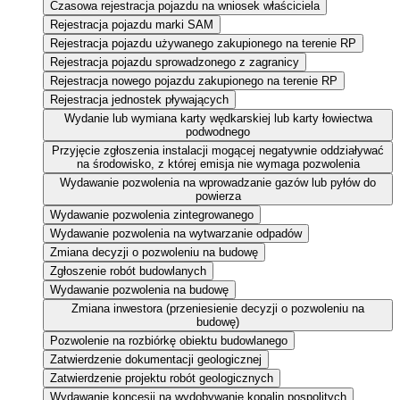
Czasowa rejestracja pojazdu na wniosek właściciela
Rejestracja pojazdu marki SAM
Rejestracja pojazdu używanego zakupionego na terenie RP
Rejestracja pojazdu sprowadzonego z zagranicy
Rejestracja nowego pojazdu zakupionego na terenie RP
Rejestracja jednostek pływających
Wydanie lub wymiana karty wędkarskiej lub karty łowiectwa
podwodnego
Przyjęcie zgłoszenia instalacji mogącej negatywnie oddziaływać
na środowisko, z której emisja nie wymaga pozwolenia
Wydawanie pozwolenia na wprowadzanie gazów lub pyłów do
powierza
Wydawanie pozwolenia zintegrowanego
Wydawanie pozwolenia na wytwarzanie odpadów
Zmiana decyzji o pozwoleniu na budowę
Zgłoszenie robót budowlanych
Wydawanie pozwolenia na budowę
Zmiana inwestora (przeniesienie decyzji o pozwoleniu na
budowę)
Pozwolenie na rozbiórkę obiektu budowlanego
Zatwierdzenie dokumentacji geologicznej
Zatwierdzenie projektu robót geologicznych
Wydawanie koncesji na wydobywanie kopalin pospolitych