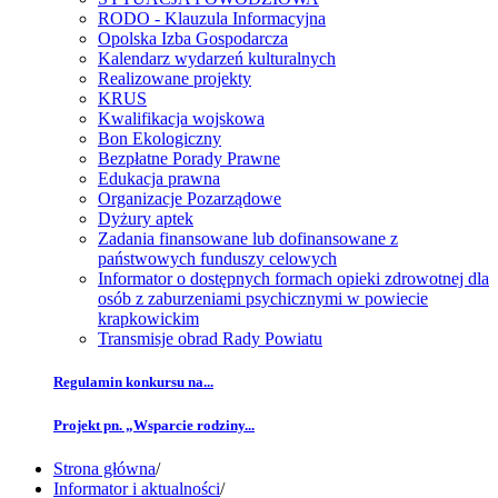
RODO - Klauzula Informacyjna
Opolska Izba Gospodarcza
Kalendarz wydarzeń kulturalnych
Realizowane projekty
KRUS
Kwalifikacja wojskowa
Bon Ekologiczny
Bezpłatne Porady Prawne
Edukacja prawna
Organizacje Pozarządowe
Dyżury aptek
Zadania finansowane lub dofinansowane z
państwowych funduszy celowych
Informator o dostępnych formach opieki zdrowotnej dla
osób z zaburzeniami psychicznymi w powiecie
krapkowickim
Transmisje obrad Rady Powiatu
Regulamin konkursu na...
Projekt pn. „Wsparcie rodziny...
Strona główna
/
Informator i aktualności
/