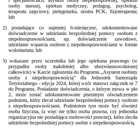
i specjalnościach: asystent osoby niepełnosprawnej, opiekun
osoby starszej, opiekun medyczny, pedagog, psycholog,
terapeuta zajęciowy, pielęgniarka, siostra PCK, fizjoterapeuta;
lub
2) posiadające co najmniej 6-miesięczne, udokumentowane
doświadczenie w udzielaniu bezpośredniej pomocy osobom z
niepełnosprawnościami, np. doświadczenie zawodowe,
udzielanie wsparcia osobom z niepełnosprawnościami w formie
wolontariatu; lub
3) wskazane przez uczestnika lub jego opiekuna prawnego (w
przypadku osoby małoletniej albo ubezwłasnowolnionej
całkowicie) w Karcie zgłoszenia do Programu „Asystent osobisty
osoby z niepełnosprawnością” dla Jednostek Samorządu
Terytorialnego - edycja 2024, której wzór stanowi załącznik nr 7
do Programu. Posiadanie doświadczenia, o którym mowa w pkt
2, może zostać udokumentowane pisemnym oświadczeniem
podmiotu, który zlecał udzielanie bezpośredniej pomocy osobom
z niepełnosprawnościami. Podmiotem tym może być również
osoba fizyczna, (a więc nie tylko osoba prawna, czy jednostka
organizacyjna nie posiadająca osobowości prawnej), która zleciła
udzielenie bezpośredniej pomocy osobie z niepełnosprawnością.