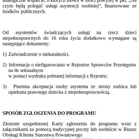
analogiczne wsparcie, o których mowa w treści powyżej w pkt. „Na
czym będą polegać usługi asystencji osobistej”, finansowane ze
środków publicznych.
Od asystentów świadczących usługi na rzecz dzieci
niepełnosprawnych do 16 roku życia dodatkowo wymagane są
następujące dokumenty:
1)
Zaświadczenie o niekaralności.
2)
Informacja o niefigurowaniu w Rejestrze Sprawców Przestępstw
na tle seksualnym
w postaci wydruku pobranej informacji z Rejestru;
3)
Pisemna akceptacja osoby asystenta ze strony rodzica lub
opiekuna prawnego dziecka z niepełnosprawnością.
SPOSÓB ZGŁOSZENIA DO PROGRAMU
Złożenie uzupełnionej Karty zgłoszenia do programu wraz z
załącznikami za pomocą tradycyjnej poczty lub osobiście w Biurze
Obsługi Klienta Starostwa Powiatowego