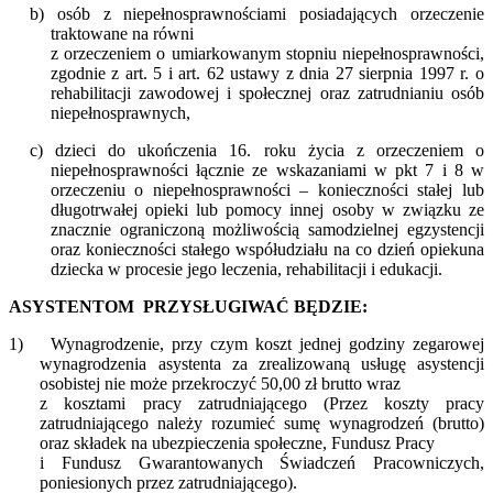
b) osób z niepełnosprawnościami posiadających orzeczenie
traktowane na równi
z orzeczeniem o umiarkowanym stopniu niepełnosprawności,
zgodnie z art. 5 i art. 62 ustawy z dnia 27 sierpnia 1997 r. o
rehabilitacji zawodowej i społecznej oraz zatrudnianiu osób
niepełnosprawnych,
c) dzieci do ukończenia 16. roku życia z orzeczeniem o
niepełnosprawności łącznie ze wskazaniami w pkt 7 i 8 w
orzeczeniu o niepełnosprawności – konieczności stałej lub
długotrwałej opieki lub pomocy innej osoby w związku ze
znacznie ograniczoną możliwością samodzielnej egzystencji
oraz konieczności stałego współudziału na co dzień opiekuna
dziecka w procesie jego leczenia, rehabilitacji i edukacji.
ASYSTENTOM
PRZYSŁUGIWAĆ BĘDZIE:
1)
Wynagrodzenie, przy czym koszt jednej godziny zegarowej
wynagrodzenia asystenta za zrealizowaną usługę asystencji
osobistej nie może przekroczyć 50,00 zł brutto wraz
z kosztami pracy zatrudniającego (Przez koszty pracy
zatrudniającego należy rozumieć sumę wynagrodzeń (brutto)
oraz składek na ubezpieczenia społeczne, Fundusz Pracy
i Fundusz Gwarantowanych Świadczeń Pracowniczych,
poniesionych przez zatrudniającego).