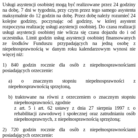
Usługi asystencji osobistej mogą być realizowane przez 24 godziny
na dobę, 7 dni w tygodniu, przy czym przez tego samego asystenta
maksymalnie do 12 godzin na dobę. Przez dobę należy rozumieć 24
kolejne godziny, poczynając od godziny, w której asystent
rozpoczyna realizację usługi asystencji osobistej. Do czasu realizacji
usługi asystencji osobistej nie wlicza się czasu dojazdu do i od
uczestnika. Limit godzin usług asystencji osobistej finansowanych
ze środków Funduszu przypadających na jedną osobę z
niepełnosprawnością w danym roku kalendarzowym wynosi nie
więcej niż:
1) 840 godzin rocznie dla osób z niepełnosprawnościami
posiadających orzeczenie:
a) o znacznym stopniu niepełnosprawności z
niepełnosprawnością sprzężoną,
b) traktowane na równi z orzeczeniem o znacznym stopniu
niepełnosprawności, zgodnie
z art. 5 i art. 62 ustawy z dnia 27 sierpnia 1997 r. o
rehabilitacji zawodowej i społecznej oraz zatrudnianiu osób
niepełnosprawnych, z niepełnosprawnością sprzężoną;
2) 720 godzin rocznie dla osób z niepełnosprawnościami
posiadających orzeczenie: