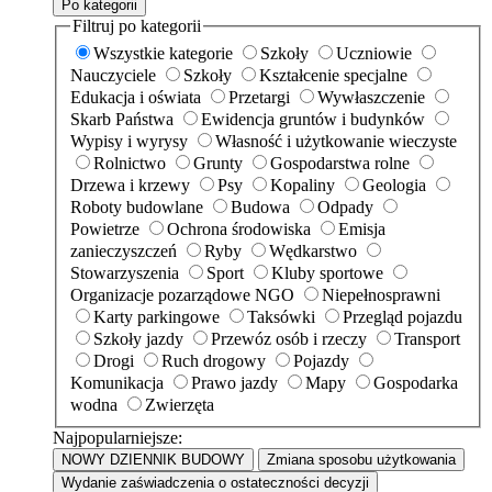
Po kategorii
Filtruj po kategorii
Wszystkie kategorie
Szkoły
Uczniowie
Nauczyciele
Szkoły
Kształcenie specjalne
Edukacja i oświata
Przetargi
Wywłaszczenie
Skarb Państwa
Ewidencja gruntów i budynków
Wypisy i wyrysy
Własność i użytkowanie wieczyste
Rolnictwo
Grunty
Gospodarstwa rolne
Drzewa i krzewy
Psy
Kopaliny
Geologia
Roboty budowlane
Budowa
Odpady
Powietrze
Ochrona środowiska
Emisja
zanieczyszczeń
Ryby
Wędkarstwo
Stowarzyszenia
Sport
Kluby sportowe
Organizacje pozarządowe NGO
Niepełnosprawni
Karty parkingowe
Taksówki
Przegląd pojazdu
Szkoły jazdy
Przewóz osób i rzeczy
Transport
Drogi
Ruch drogowy
Pojazdy
Komunikacja
Prawo jazdy
Mapy
Gospodarka
wodna
Zwierzęta
Najpopularniejsze:
NOWY DZIENNIK BUDOWY
Zmiana sposobu użytkowania
Wydanie zaświadczenia o ostateczności decyzji