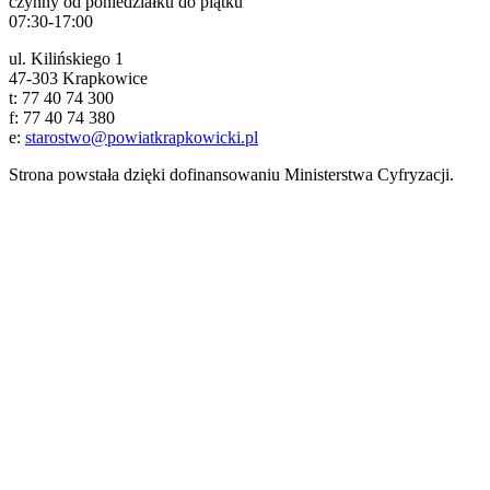
czynny od poniedziałku do piątku
07:30-17:00
ul. Kilińskiego 1
47-303 Krapkowice
t: 77 40 74 300
f: 77 40 74 380
e:
starostwo@powiatkrapkowicki.pl
Strona powstała dzięki dofinansowaniu Ministerstwa Cyfryzacji.