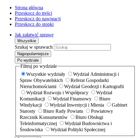
Strona główna
Przeskocz do treści
Przeskocz do nawigacji
Przeskocz do stopki
Jak załatwić sprawę
Wszystkie
Szukaj w sprawach
Najpopularniejsze
Po wydziale
Filtruj po wydziale
Wszystkie wydziały
Wydział Administracji i
Spraw Obywatelskich
Referat Gospodarki
Nieruchomościami
Wydział Geodezji i Kartografii
Wydział Rozwoju i Współpracy
Wydział
Komunikacji
Wydział Finansowy
Biuro
Windykacji
Wydział Inwestycji i Mienia
Gabinet
Starosty
Biuro Rady Powiatu
Powiatowy
Rzecznik Konsumentów
Biuro Obsługi
Teleinformatycznej
Wydział Budownictwa i
Środowiska
Wydział Polityki Społecznej