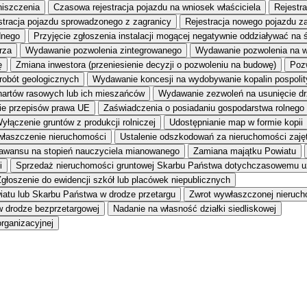
niszczenia
Czasowa rejestracja pojazdu na wniosek właściciela
Rejestr
stracja pojazdu sprowadzonego z zagranicy
Rejestracja nowego pojazdu z
dnego
Przyjęcie zgłoszenia instalacji mogącej negatywnie oddziaływać na 
rza
Wydawanie pozwolenia zintegrowanego
Wydawanie pozwolenia na 
ę
Zmiana inwestora (przeniesienie decyzji o pozwoleniu na budowę)
Pozw
 robót geologicznych
Wydawanie koncesji na wydobywanie kopalin pospoli
hartów rasowych lub ich mieszańców
Wydawanie zezwoleń na usunięcie dr
wie przepisów prawa UE
Zaświadczenia o posiadaniu gospodarstwa rolnego
yłączenie gruntów z produkcji rolniczej
Udostępnianie map w formie kopii
łaszczenie nieruchomości
Ustalenie odszkodowań za nieruchomości zajęt
awansu na stopień nauczyciela mianowanego
Zamiana majątku Powiatu
i
Sprzedaż nieruchomości gruntowej Skarbu Państwa dotychczasowemu u
głoszenie do ewidencji szkół lub placówek niepublicznych
iatu lub Skarbu Państwa w drodze przetargu
Zwrot wywłaszczonej nieruc
w drodze bezprzetargowej
Nadanie na własność działki siedliskowej
rganizacyjnej