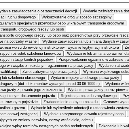
danie zaświadczenia o ostateczności decyzji
Wydanie zaświadczenia do
zacji ruchu drogowego
Wykorzystanie dróg w sposób szczególny
egularnych specjalnych przewozów osób w krajowym transporcie drogowym
transportu drogowego rzeczy lub osób
transportu drogowego rzeczy lub osób oraz pośrednictwa przy przewozie rz
e na potrzeby własne
Wydanie zaświadczenia lub zmiana danych w zaświ
kresu wpisu do ewidencji instruktorów i wydanie legitymacji instruktora
Ze
dzących ośrodek szkolenia kierowców
Wydawanie lub zmiana uprawnień dl
zących stację kontroli pojazdów
Przeprowadzenie egzaminu w zakresie tr
ego w związku z niezdanym egzaminem na prawo jazdy
Wydanie zaświadc
alifikacji
Zwrot zatrzymanego prawa jazdy
Wymiana wojskowego dokum
j lub szkolenia okresowego
Wydanie międzynarodowego prawa jazdy
 drogowym (dot. dokumentów wydanych przed 30.06.1999 r.)
Wydanie wtór
awa jazdy z powodu jego zniszczenia
Wydanie prawa jazdy po raz pierwsz
 zagubionym dokumencie pojazdu
Rejestracja pojazdu zabytkowego
Prz
ejestrowanym pojeździe
Zawiadomienie o zbyciu pojazdu
Czasowe wycof
zasilaniu gazem
Wpisanie lub wykreślenie adnotacji o ustanowieniu zastaw
znamionowej zastępczej
Wydanie zatrzymanego dowodu rejestracyjnego
ących ze zmiany nazwiska, nazwy właściciela, adresu
kolejne wpisy terminów następnych badań technicznych
Dokonanie lub wyk