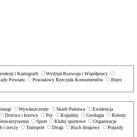
odezji i Kartografii
Wydział Rozwoju i Współpracy
Rady Powiatu
Powiatowy Rzecznik Konsumentów
Biuro
etargi
Wywłaszczenie
Skarb Państwa
Ewidencja
Drzewa i krzewy
Psy
Kopaliny
Geologia
Roboty
Stowarzyszenia
Sport
Kluby sportowe
Organizacje
 i rzeczy
Transport
Drogi
Ruch drogowy
Pojazdy