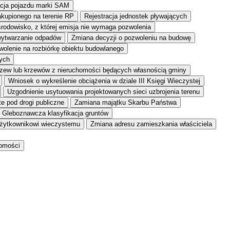
acja pojazdu marki SAM
akupionego na terenie RP
Rejestracja jednostek pływających
środowisko, z której emisja nie wymaga pozwolenia
wytwarzanie odpadów
Zmiana decyzji o pozwoleniu na budowę
olenie na rozbiórkę obiektu budowlanego
tych
zew lub krzewów z nieruchomości będących własnością gminy
Wniosek o wykreślenie obciążenia w dziale III Księgi Wieczystej
Uzgodnienie usytuowania projektowanych sieci uzbrojenia terenu
e pod drogi publiczne
Zamiana majątku Skarbu Państwa
Gleboznawcza klasyfikacja gruntów
żytkownikowi wieczystemu
Zmiana adresu zamieszkania właściciela
homości