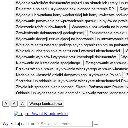
Wydanie wtórników dokumentów pojazdu na skutek ich utraty lub z
Rejestracja pojazdu używanego zakupionego na terenie RP
Reje
Wydanie lub wymiana karty wędkarskiej lub karty łowiectwa podwo
Wydawanie pozwolenia na wprowadzanie gazów lub pyłów do powie
Zgłoszenie robót budowlanych
Wydawanie pozwolenia na budow
Zatwierdzenie dokumentacji geologicznej
Zatwierdzenie projektu
Wydawanie decyzji zezwalającej na hodowanie lub utrzymywanie c
Wpis do rejestru zwierząt podlegających ograniczeniom na podsta
Wniosek o udostępnienie rejestru cen i wartości nieruchomości
W
Wydawanie wypisów i wyrysów oraz kserokopii dokumentów
Wyw
Kierowanie do kształcenia specjalnego
Postępowanie w sprawie 
Przekształcenie prawa użytkowania wieczystego w prawo własnośc
Nadanie na własność działki dożywotniego użytkowania (rolnej)
Z
Sprzedaż lub oddanie w użytkowanie wieczyste nieruchomości Pow
Zbycie lub sprzedaż nieruchomości Skarbu Państwa oraz Powiatu 
Oddanie lub wygaszenie nieruchomości w trwały zarząd jednostce o
A
A
A
Wersja kontrastowa
Wyszukaj na stronie