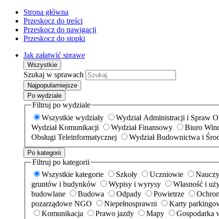
Strona główna
Przeskocz do treści
Przeskocz do nawigacji
Przeskocz do stopki
Jak załatwić sprawę
Wszystkie
Szukaj w sprawach
Najpopularniejsze
Po wydziale
Filtruj po wydziale
Wszystkie wydziały
Wydział Administracji i Spraw 
Wydział Komunikacji
Wydział Finansowy
Biuro Wind
Obsługi Teleinformatycznej
Wydział Budownictwa i Śro
Po kategorii
Filtruj po kategorii
Wszystkie kategorie
Szkoły
Uczniowie
Nauczy
gruntów i budynków
Wypisy i wyrysy
Własność i uż
budowlane
Budowa
Odpady
Powietrze
Ochron
pozarządowe NGO
Niepełnosprawni
Karty parkingo
Komunikacja
Prawo jazdy
Mapy
Gospodarka 