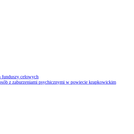
h funduszy celowych
a osób z zaburzeniami psychicznymi w powiecie krapkowickim