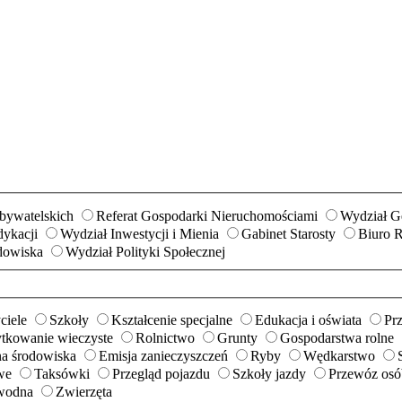
Obywatelskich
Referat Gospodarki Nieruchomościami
Wydział Ge
ykacji
Wydział Inwestycji i Mienia
Gabinet Starosty
Biuro 
dowiska
Wydział Polityki Społecznej
ciele
Szkoły
Kształcenie specjalne
Edukacja i oświata
Prz
ytkowanie wieczyste
Rolnictwo
Grunty
Gospodarstwa rolne
a środowiska
Emisja zanieczyszczeń
Ryby
Wędkarstwo
we
Taksówki
Przegląd pojazdu
Szkoły jazdy
Przewóz osób
wodna
Zwierzęta