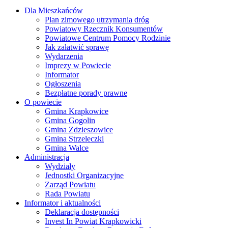
Dla Mieszkańców
Plan zimowego utrzymania dróg
Powiatowy Rzecznik Konsumentów
Powiatowe Centrum Pomocy Rodzinie
Jak załatwić sprawę
Wydarzenia
Imprezy w Powiecie
Informator
Ogłoszenia
Bezpłatne porady prawne
O powiecie
Gmina Krapkowice
Gmina Gogolin
Gmina Zdzieszowice
Gmina Strzeleczki
Gmina Walce
Administracja
Wydziały
Jednostki Organizacyjne
Zarząd Powiatu
Rada Powiatu
Informator i aktualności
Deklaracja dostępności
Invest In Powiat Krapkowicki