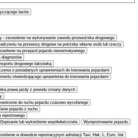
tyczącego lasów
eczy - zezwolenie na wykonywanie zawodu przewoźnika drogowego
adczeniu na przewozy drogowe na potrzeby własne osób lub rzeczy
zwolenie na przejazd pojazdu nienormatywnego
a diagnostów
ansportu drogowego taksówką
zenia o posiadanych uprawnieniach do kierowania pojazdami
entu stwierdzającego uprawnienia do kierowania pojazdami
nika prawa jazdy z powodu zmiany danych
y
ywrócenie do ruchu pojazdu czasowo wycofanego
anie pojazdu z ruchu
u rejestrowego
Dopisanie lub wykreślenie współwłaściciela
Wyrejestrowanie pojazdu
reślenie w dowodzie rejestracyjnym adnotacji Taxi, Hak, L, Euro, Vat