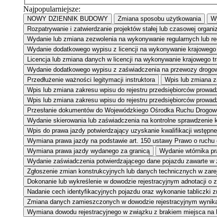
Najpopularniejsze:
NOWY DZIENNIK BUDOWY
Zmiana sposobu użytkowania
Wy
Rozpatrywanie i zatwierdzanie projektów stałej lub czasowej organi
Wydanie lub zmiana zezwolenia na wykonywanie regularnych lub r
Wydanie dodatkowego wypisu z licencji na wykonywanie krajowego 
Licencja lub zmiana danych w licencji na wykonywanie krajowego 
Wydanie dodatkowego wypisu z zaświadczenia na przewozy drogow
Przedłużenie ważności legitymacji instruktora
Wpis lub zmiana za
Wpis lub zmiana zakresu wpisu do rejestru przedsiębiorców prowa
Wpis lub zmiana zakresu wpisu do rejestru przedsiębiorców prowad
Przesłanie dokumentów do Wojewódzkiego Ośrodka Ruchu Drogow
Wydanie skierowania lub zaświadczenia na kontrolne sprawdzenie kw
Wpis do prawa jazdy potwierdzający uzyskanie kwalifikacji wstępne
Wymiana prawa jazdy na podstawie art. 150 ustawy Prawo o ruchu
Wymiana prawa jazdy wydanego za granicą
Wydanie wtórnika pr
Wydanie zaświadczenia potwierdzającego dane pojazdu zawarte w
Zgłoszenie zmian konstrukcyjnych lub danych technicznych w zar
Dokonanie lub wykreślenie w dowodzie rejestracyjnym adnotacji o 
Nadanie cech identyfikacyjnych pojazdu oraz wykonanie tabliczki 
Zmiana danych zamieszczonych w dowodzie rejestracyjnym wynikaj
Wymiana dowodu rejestracyjnego w związku z brakiem miejsca na 