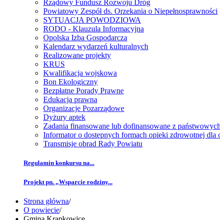
Rządowy Fundusz Rozwoju Dróg
Powiatowy Zespół ds. Orzekania o Niepełnosprawności
SYTUACJA POWODZIOWA
RODO - Klauzula Informacyjna
Opolska Izba Gospodarcza
Kalendarz wydarzeń kulturalnych
Realizowane projekty
KRUS
Kwalifikacja wojskowa
Bon Ekologiczny
Bezpłatne Porady Prawne
Edukacja prawna
Organizacje Pozarządowe
Dyżury aptek
Zadania finansowane lub dofinansowane z państwowyc
Informator o dostępnych formach opieki zdrowotnej dl
Transmisje obrad Rady Powiatu
Regulamin konkursu na...
Projekt pn. „Wsparcie rodziny...
Strona główna
/
O powiecie
/
Gmina Krapkowice