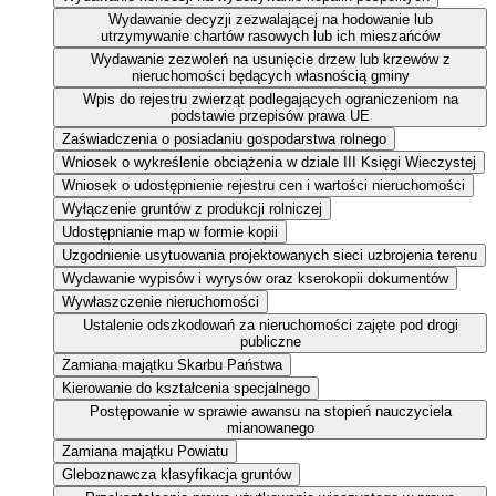
Wydawanie decyzji zezwalającej na hodowanie lub
utrzymywanie chartów rasowych lub ich mieszańców
Wydawanie zezwoleń na usunięcie drzew lub krzewów z
nieruchomości będących własnością gminy
Wpis do rejestru zwierząt podlegających ograniczeniom na
podstawie przepisów prawa UE
Zaświadczenia o posiadaniu gospodarstwa rolnego
Wniosek o wykreślenie obciążenia w dziale III Księgi Wieczystej
Wniosek o udostępnienie rejestru cen i wartości nieruchomości
Wyłączenie gruntów z produkcji rolniczej
Udostępnianie map w formie kopii
Uzgodnienie usytuowania projektowanych sieci uzbrojenia terenu
Wydawanie wypisów i wyrysów oraz kserokopii dokumentów
Wywłaszczenie nieruchomości
Ustalenie odszkodowań za nieruchomości zajęte pod drogi
publiczne
Zamiana majątku Skarbu Państwa
Kierowanie do kształcenia specjalnego
Postępowanie w sprawie awansu na stopień nauczyciela
mianowanego
Zamiana majątku Powiatu
Gleboznawcza klasyfikacja gruntów