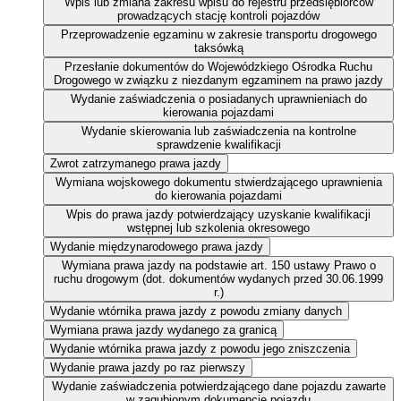
Wpis lub zmiana zakresu wpisu do rejestru przedsiębiorców
prowadzących stację kontroli pojazdów
Przeprowadzenie egzaminu w zakresie transportu drogowego
taksówką
Przesłanie dokumentów do Wojewódzkiego Ośrodka Ruchu
Drogowego w związku z niezdanym egzaminem na prawo jazdy
Wydanie zaświadczenia o posiadanych uprawnieniach do
kierowania pojazdami
Wydanie skierowania lub zaświadczenia na kontrolne
sprawdzenie kwalifikacji
Zwrot zatrzymanego prawa jazdy
Wymiana wojskowego dokumentu stwierdzającego uprawnienia
do kierowania pojazdami
Wpis do prawa jazdy potwierdzający uzyskanie kwalifikacji
wstępnej lub szkolenia okresowego
Wydanie międzynarodowego prawa jazdy
Wymiana prawa jazdy na podstawie art. 150 ustawy Prawo o
ruchu drogowym (dot. dokumentów wydanych przed 30.06.1999
r.)
Wydanie wtórnika prawa jazdy z powodu zmiany danych
Wymiana prawa jazdy wydanego za granicą
Wydanie wtórnika prawa jazdy z powodu jego zniszczenia
Wydanie prawa jazdy po raz pierwszy
Wydanie zaświadczenia potwierdzającego dane pojazdu zawarte
w zagubionym dokumencie pojazdu