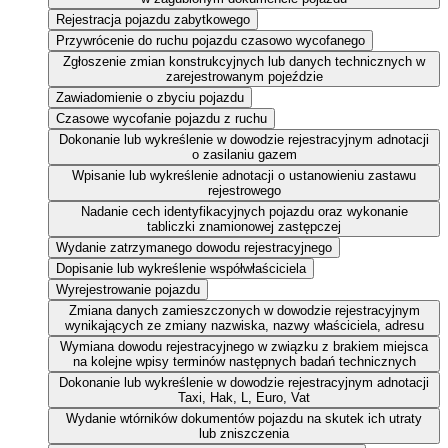
Rejestracja pojazdu zabytkowego
Przywrócenie do ruchu pojazdu czasowo wycofanego
Zgłoszenie zmian konstrukcyjnych lub danych technicznych w
zarejestrowanym pojeździe
Zawiadomienie o zbyciu pojazdu
Czasowe wycofanie pojazdu z ruchu
Dokonanie lub wykreślenie w dowodzie rejestracyjnym adnotacji
o zasilaniu gazem
Wpisanie lub wykreślenie adnotacji o ustanowieniu zastawu
rejestrowego
Nadanie cech identyfikacyjnych pojazdu oraz wykonanie
tabliczki znamionowej zastępczej
Wydanie zatrzymanego dowodu rejestracyjnego
Dopisanie lub wykreślenie współwłaściciela
Wyrejestrowanie pojazdu
Zmiana danych zamieszczonych w dowodzie rejestracyjnym
wynikających ze zmiany nazwiska, nazwy właściciela, adresu
Wymiana dowodu rejestracyjnego w związku z brakiem miejsca
na kolejne wpisy terminów następnych badań technicznych
Dokonanie lub wykreślenie w dowodzie rejestracyjnym adnotacji
Taxi, Hak, L, Euro, Vat
Wydanie wtórników dokumentów pojazdu na skutek ich utraty
lub zniszczenia