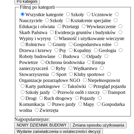
Po kategorii
Filtruj po kategorii
Wszystkie kategorie
Szkoły
Uczniowie
Nauczyciele
Szkoły
Kształcenie specjalne
Edukacja i oświata
Przetargi
Wywłaszczenie
Skarb Państwa
Ewidencja gruntów i budynków
Wypisy i wyrysy
Własność i użytkowanie wieczyste
Rolnictwo
Grunty
Gospodarstwa rolne
Drzewa i krzewy
Psy
Kopaliny
Geologia
Roboty budowlane
Budowa
Odpady
Powietrze
Ochrona środowiska
Emisja
zanieczyszczeń
Ryby
Wędkarstwo
Stowarzyszenia
Sport
Kluby sportowe
Organizacje pozarządowe NGO
Niepełnosprawni
Karty parkingowe
Taksówki
Przegląd pojazdu
Szkoły jazdy
Przewóz osób i rzeczy
Transport
Drogi
Ruch drogowy
Pojazdy
Komunikacja
Prawo jazdy
Mapy
Gospodarka
wodna
Zwierzęta
Najpopularniejsze:
NOWY DZIENNIK BUDOWY
Zmiana sposobu użytkowania
Wydanie zaświadczenia o ostateczności decyzji