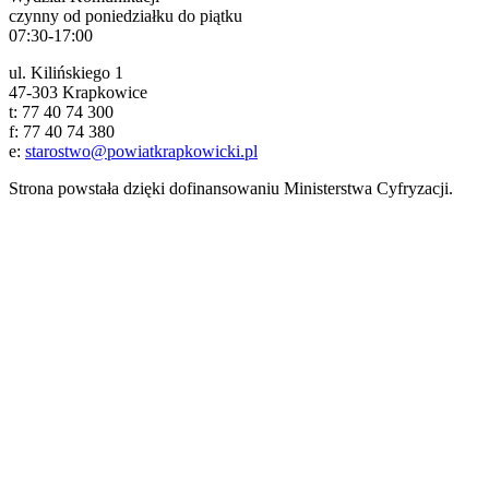
czynny od poniedziałku do piątku
07:30-17:00
ul. Kilińskiego 1
47-303 Krapkowice
t: 77 40 74 300
f: 77 40 74 380
e:
starostwo@powiatkrapkowicki.pl
Strona powstała dzięki dofinansowaniu Ministerstwa Cyfryzacji.