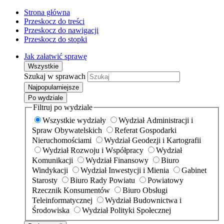
Strona główna
Przeskocz do treści
Przeskocz do nawigacji
Przeskocz do stopki
Jak załatwić sprawę
Wszystkie
Szukaj w sprawach
Najpopularniejsze
Po wydziale
Filtruj po wydziale
Wszystkie wydziały
Wydział Administracji i
Spraw Obywatelskich
Referat Gospodarki
Nieruchomościami
Wydział Geodezji i Kartografii
Wydział Rozwoju i Współpracy
Wydział
Komunikacji
Wydział Finansowy
Biuro
Windykacji
Wydział Inwestycji i Mienia
Gabinet
Starosty
Biuro Rady Powiatu
Powiatowy
Rzecznik Konsumentów
Biuro Obsługi
Teleinformatycznej
Wydział Budownictwa i
Środowiska
Wydział Polityki Społecznej