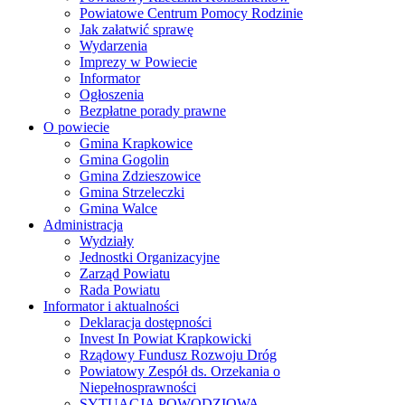
Powiatowe Centrum Pomocy Rodzinie
Jak załatwić sprawę
Wydarzenia
Imprezy w Powiecie
Informator
Ogłoszenia
Bezpłatne porady prawne
O powiecie
Gmina Krapkowice
Gmina Gogolin
Gmina Zdzieszowice
Gmina Strzeleczki
Gmina Walce
Administracja
Wydziały
Jednostki Organizacyjne
Zarząd Powiatu
Rada Powiatu
Informator i aktualności
Deklaracja dostępności
Invest In Powiat Krapkowicki
Rządowy Fundusz Rozwoju Dróg
Powiatowy Zespół ds. Orzekania o
Niepełnosprawności
SYTUACJA POWODZIOWA