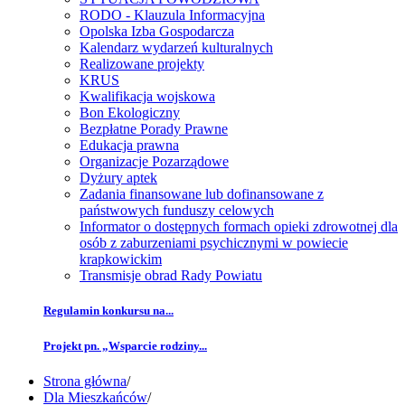
RODO - Klauzula Informacyjna
Opolska Izba Gospodarcza
Kalendarz wydarzeń kulturalnych
Realizowane projekty
KRUS
Kwalifikacja wojskowa
Bon Ekologiczny
Bezpłatne Porady Prawne
Edukacja prawna
Organizacje Pozarządowe
Dyżury aptek
Zadania finansowane lub dofinansowane z
państwowych funduszy celowych
Informator o dostępnych formach opieki zdrowotnej dla
osób z zaburzeniami psychicznymi w powiecie
krapkowickim
Transmisje obrad Rady Powiatu
Regulamin konkursu na...
Projekt pn. „Wsparcie rodziny...
Strona główna
/
Dla Mieszkańców
/