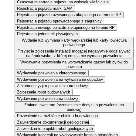
Czasowa rejestracja pojazdu na wniosek właściciela
Rejestracja pojazdu marki SAM
Rejestracja pojazdu używanego zakupionego na terenie RP
Rejestracja pojazdu sprowadzonego z zagranicy
Rejestracja nowego pojazdu zakupionego na terenie RP
Rejestracja jednostek pływających
Wydanie lub wymiana karty wędkarskiej lub karty łowiectwa
podwodnego
Przyjęcie zgłoszenia instalacji mogącej negatywnie oddziaływać
na środowisko, z której emisja nie wymaga pozwolenia
Wydawanie pozwolenia na wprowadzanie gazów lub pyłów do
powierza
Wydawanie pozwolenia zintegrowanego
Wydawanie pozwolenia na wytwarzanie odpadów
Zmiana decyzji o pozwoleniu na budowę
Zgłoszenie robót budowlanych
Wydawanie pozwolenia na budowę
Zmiana inwestora (przeniesienie decyzji o pozwoleniu na
budowę)
Pozwolenie na rozbiórkę obiektu budowlanego
Zatwierdzenie dokumentacji geologicznej
Zatwierdzenie projektu robót geologicznych
Wydawanie koncesji na wydobywanie kopalin pospolitych