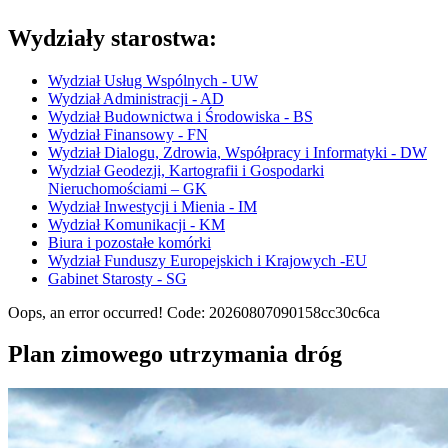
Wydziały starostwa:
Wydział Usług Wspólnych - UW
Wydział Administracji - AD
Wydział Budownictwa i Środowiska - BS
Wydział Finansowy - FN
Wydział Dialogu, Zdrowia, Współpracy i Informatyki - DW
Wydział Geodezji, Kartografii i Gospodarki
Nieruchomościami – GK
Wydział Inwestycji i Mienia - IM
Wydział Komunikacji - KM
Biura i pozostałe komórki
Wydział Funduszy Europejskich i Krajowych -EU
Gabinet Starosty - SG
Oops, an error occurred! Code: 20260807090158cc30c6ca
Plan zimowego utrzymania dróg