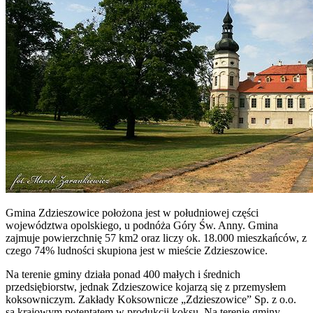
Gmina Zdzieszowice położona jest w południowej części
województwa opolskiego, u podnóża Góry Św. Anny. Gmina
zajmuje powierzchnię 57 km2 oraz liczy ok. 18.000 mieszkańców, z
czego 74% ludności skupiona jest w mieście Zdzieszowice.
Na terenie gminy działa ponad 400 małych i średnich
przedsiębiorstw, jednak Zdzieszowice kojarzą się z przemysłem
koksowniczym. Zakłady Koksownicze „Zdzieszowice” Sp. z o.o.
są krajowym potentatem w produkcji koksu. Na terenie gminy