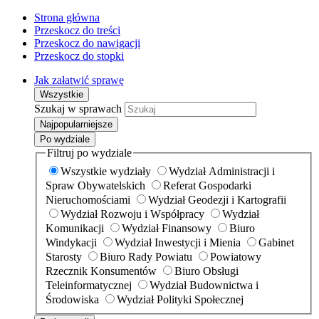
Strona główna
Przeskocz do treści
Przeskocz do nawigacji
Przeskocz do stopki
Jak załatwić sprawę
Wszystkie
Szukaj w sprawach
Najpopularniejsze
Po wydziale
Filtruj po wydziale
Wszystkie wydziały
Wydział Administracji i
Spraw Obywatelskich
Referat Gospodarki
Nieruchomościami
Wydział Geodezji i Kartografii
Wydział Rozwoju i Współpracy
Wydział
Komunikacji
Wydział Finansowy
Biuro
Windykacji
Wydział Inwestycji i Mienia
Gabinet
Starosty
Biuro Rady Powiatu
Powiatowy
Rzecznik Konsumentów
Biuro Obsługi
Teleinformatycznej
Wydział Budownictwa i
Środowiska
Wydział Polityki Społecznej