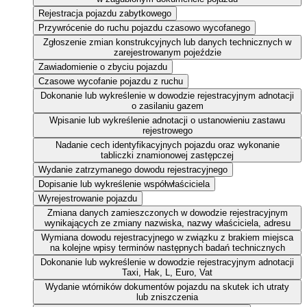
Rejestracja pojazdu zabytkowego
Przywrócenie do ruchu pojazdu czasowo wycofanego
Zgłoszenie zmian konstrukcyjnych lub danych technicznych w
zarejestrowanym pojeździe
Zawiadomienie o zbyciu pojazdu
Czasowe wycofanie pojazdu z ruchu
Dokonanie lub wykreślenie w dowodzie rejestracyjnym adnotacji
o zasilaniu gazem
Wpisanie lub wykreślenie adnotacji o ustanowieniu zastawu
rejestrowego
Nadanie cech identyfikacyjnych pojazdu oraz wykonanie
tabliczki znamionowej zastępczej
Wydanie zatrzymanego dowodu rejestracyjnego
Dopisanie lub wykreślenie współwłaściciela
Wyrejestrowanie pojazdu
Zmiana danych zamieszczonych w dowodzie rejestracyjnym
wynikających ze zmiany nazwiska, nazwy właściciela, adresu
Wymiana dowodu rejestracyjnego w związku z brakiem miejsca
na kolejne wpisy terminów następnych badań technicznych
Dokonanie lub wykreślenie w dowodzie rejestracyjnym adnotacji
Taxi, Hak, L, Euro, Vat
Wydanie wtórników dokumentów pojazdu na skutek ich utraty
lub zniszczenia