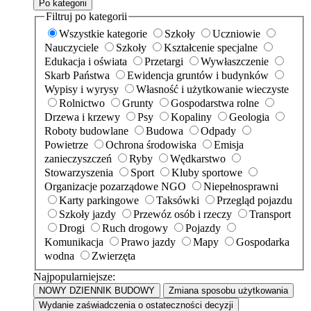
Po kategorii
Filtruj po kategorii
Wszystkie kategorie
Szkoły
Uczniowie
Nauczyciele
Szkoły
Kształcenie specjalne
Edukacja i oświata
Przetargi
Wywłaszczenie
Skarb Państwa
Ewidencja gruntów i budynków
Wypisy i wyrysy
Własność i użytkowanie wieczyste
Rolnictwo
Grunty
Gospodarstwa rolne
Drzewa i krzewy
Psy
Kopaliny
Geologia
Roboty budowlane
Budowa
Odpady
Powietrze
Ochrona środowiska
Emisja
zanieczyszczeń
Ryby
Wędkarstwo
Stowarzyszenia
Sport
Kluby sportowe
Organizacje pozarządowe NGO
Niepełnosprawni
Karty parkingowe
Taksówki
Przegląd pojazdu
Szkoły jazdy
Przewóz osób i rzeczy
Transport
Drogi
Ruch drogowy
Pojazdy
Komunikacja
Prawo jazdy
Mapy
Gospodarka
wodna
Zwierzęta
Najpopularniejsze:
NOWY DZIENNIK BUDOWY
Zmiana sposobu użytkowania
Wydanie zaświadczenia o ostateczności decyzji