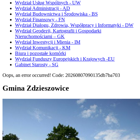
Wydział Usług Wspólnych - UW
Wydział Administracji - AD
Wydział Budownictwa i Środowiska - BS
Wydział Finansowy - FN
Wydział Dialogu, Zdrowia, Współpracy i Informatyki - DW
Wydział Geodezji, Kartografii i Gospodarki
Nieruchomościami – GK
Wydział Inwestycji i Mienia - IM
Wydział Komunikacji - KM
Biura i pozostałe komórki
Wydział Funduszy Europejskich i Krajowych -EU
Gabinet Starosty - SG
Oops, an error occurred! Code: 20260807090135db7ba703
Gmina Zdzieszowice