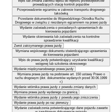
Wpis lub zmiana zakresu wpisu do rejestru przedsiębiorców
prowadzących stację kontroli pojazdów
Przeprowadzenie egzaminu w zakresie transportu drogowego
taksówką
Przesłanie dokumentów do Wojewódzkiego Ośrodka Ruchu
Drogowego w związku z niezdanym egzaminem na prawo jazdy
Wydanie zaświadczenia o posiadanych uprawnieniach do
kierowania pojazdami
Wydanie skierowania lub zaświadczenia na kontrolne
sprawdzenie kwalifikacji
Zwrot zatrzymanego prawa jazdy
Wymiana wojskowego dokumentu stwierdzającego uprawnienia
do kierowania pojazdami
Wpis do prawa jazdy potwierdzający uzyskanie kwalifikacji
wstępnej lub szkolenia okresowego
Wydanie międzynarodowego prawa jazdy
Wymiana prawa jazdy na podstawie art. 150 ustawy Prawo o
ruchu drogowym (dot. dokumentów wydanych przed 30.06.1999
r.)
Wydanie wtórnika prawa jazdy z powodu zmiany danych
Wymiana prawa jazdy wydanego za granicą
Wydanie wtórnika prawa jazdy z powodu jego zniszczenia
Wydanie prawa jazdy po raz pierwszy
Wydanie zaświadczenia potwierdzającego dane pojazdu zawarte
w zagubionym dokumencie pojazdu