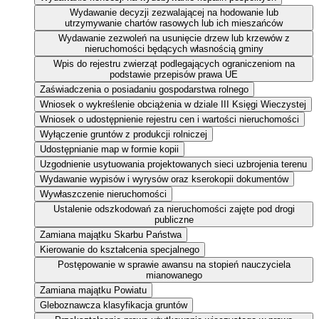
Wydawanie decyzji zezwalającej na hodowanie lub
utrzymywanie chartów rasowych lub ich mieszańców
Wydawanie zezwoleń na usunięcie drzew lub krzewów z
nieruchomości będących własnością gminy
Wpis do rejestru zwierząt podlegających ograniczeniom na
podstawie przepisów prawa UE
Zaświadczenia o posiadaniu gospodarstwa rolnego
Wniosek o wykreślenie obciążenia w dziale III Księgi Wieczystej
Wniosek o udostępnienie rejestru cen i wartości nieruchomości
Wyłączenie gruntów z produkcji rolniczej
Udostępnianie map w formie kopii
Uzgodnienie usytuowania projektowanych sieci uzbrojenia terenu
Wydawanie wypisów i wyrysów oraz kserokopii dokumentów
Wywłaszczenie nieruchomości
Ustalenie odszkodowań za nieruchomości zajęte pod drogi
publiczne
Zamiana majątku Skarbu Państwa
Kierowanie do kształcenia specjalnego
Postępowanie w sprawie awansu na stopień nauczyciela
mianowanego
Zamiana majątku Powiatu
Gleboznawcza klasyfikacja gruntów