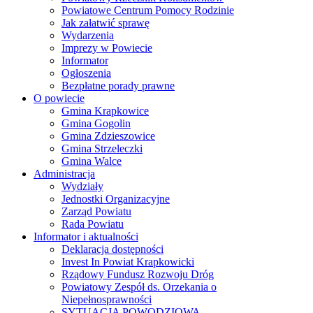
Powiatowe Centrum Pomocy Rodzinie
Jak załatwić sprawę
Wydarzenia
Imprezy w Powiecie
Informator
Ogłoszenia
Bezpłatne porady prawne
O powiecie
Gmina Krapkowice
Gmina Gogolin
Gmina Zdzieszowice
Gmina Strzeleczki
Gmina Walce
Administracja
Wydziały
Jednostki Organizacyjne
Zarząd Powiatu
Rada Powiatu
Informator i aktualności
Deklaracja dostępności
Invest In Powiat Krapkowicki
Rządowy Fundusz Rozwoju Dróg
Powiatowy Zespół ds. Orzekania o
Niepełnosprawności
SYTUACJA POWODZIOWA