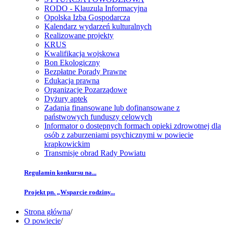
RODO - Klauzula Informacyjna
Opolska Izba Gospodarcza
Kalendarz wydarzeń kulturalnych
Realizowane projekty
KRUS
Kwalifikacja wojskowa
Bon Ekologiczny
Bezpłatne Porady Prawne
Edukacja prawna
Organizacje Pozarządowe
Dyżury aptek
Zadania finansowane lub dofinansowane z
państwowych funduszy celowych
Informator o dostępnych formach opieki zdrowotnej dla
osób z zaburzeniami psychicznymi w powiecie
krapkowickim
Transmisje obrad Rady Powiatu
Regulamin konkursu na...
Projekt pn. „Wsparcie rodziny...
Strona główna
/
O powiecie
/