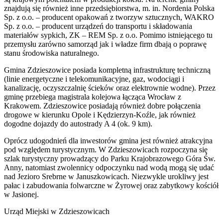
znajdują się również inne przedsiębiorstwa, m. in. Nordenia Polska
Sp. z o.o. – producent opakowań z tworzyw sztucznych, WAKRO
Sp. z o.o. – producent urządzeń do transportu i składowania
materiałów sypkich, ZK – REM Sp. z o.o. Pomimo istniejącego tu
przemysłu zarówno samorząd jak i władze firm dbają o poprawę
stanu środowiska naturalnego.
Gmina Zdzieszowice posiada kompletną infrastrukturę techniczną
(linie energetyczne i telekomunikacyjne, gaz, wodociągi i
kanalizację, oczyszczalnię ścieków oraz elektrownie wodne). Przez
gminę przebiega magistrala kolejowa łącząca Wrocław z
Krakowem. Zdzieszowice posiadają również dobre połączenia
drogowe w kierunku Opole i Kędzierzyn-Koźle, jak również
dogodne dojazdy do autostrady A 4 (ok. 9 km).
Oprócz udogodnień dla inwestorów gmina jest również atrakcyjna
pod względem turystycznym. W Zdzieszowicach rozpoczyna się
szlak turystyczny prowadzący do Parku Krajobrazowego Góra Św.
Anny, natomiast zwolennicy odpoczynku nad wodą mogą się udać
nad Jezioro Srebrne w Januszkowicach. Niezwykle urokliwy jest
pałac i zabudowania folwarczne w Żyrowej oraz zabytkowy kościół
w Jasionej.
Urząd Miejski w Zdzieszowicach