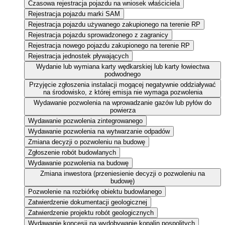
Czasowa rejestracja pojazdu na wniosek właściciela
Rejestracja pojazdu marki SAM
Rejestracja pojazdu używanego zakupionego na terenie RP
Rejestracja pojazdu sprowadzonego z zagranicy
Rejestracja nowego pojazdu zakupionego na terenie RP
Rejestracja jednostek pływających
Wydanie lub wymiana karty wędkarskiej lub karty łowiectwa
podwodnego
Przyjęcie zgłoszenia instalacji mogącej negatywnie oddziaływać
na środowisko, z której emisja nie wymaga pozwolenia
Wydawanie pozwolenia na wprowadzanie gazów lub pyłów do
powierza
Wydawanie pozwolenia zintegrowanego
Wydawanie pozwolenia na wytwarzanie odpadów
Zmiana decyzji o pozwoleniu na budowę
Zgłoszenie robót budowlanych
Wydawanie pozwolenia na budowę
Zmiana inwestora (przeniesienie decyzji o pozwoleniu na
budowę)
Pozwolenie na rozbiórkę obiektu budowlanego
Zatwierdzenie dokumentacji geologicznej
Zatwierdzenie projektu robót geologicznych
Wydawanie koncesji na wydobywanie kopalin pospolitych