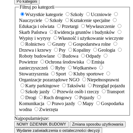
Po kategorii
Filtruj po kategorii
Wszystkie kategorie
Szkoły
Uczniowie
Nauczyciele
Szkoły
Kształcenie specjalne
Edukacja i oświata
Przetargi
Wywłaszczenie
Skarb Państwa
Ewidencja gruntów i budynków
Wypisy i wyrysy
Własność i użytkowanie wieczyste
Rolnictwo
Grunty
Gospodarstwa rolne
Drzewa i krzewy
Psy
Kopaliny
Geologia
Roboty budowlane
Budowa
Odpady
Powietrze
Ochrona środowiska
Emisja
zanieczyszczeń
Ryby
Wędkarstwo
Stowarzyszenia
Sport
Kluby sportowe
Organizacje pozarządowe NGO
Niepełnosprawni
Karty parkingowe
Taksówki
Przegląd pojazdu
Szkoły jazdy
Przewóz osób i rzeczy
Transport
Drogi
Ruch drogowy
Pojazdy
Komunikacja
Prawo jazdy
Mapy
Gospodarka
wodna
Zwierzęta
Najpopularniejsze:
NOWY DZIENNIK BUDOWY
Zmiana sposobu użytkowania
Wydanie zaświadczenia o ostateczności decyzji