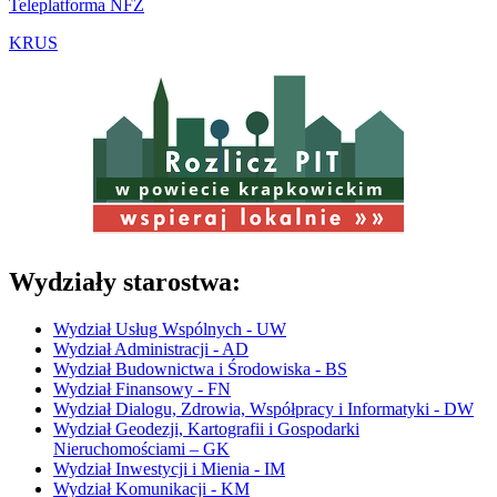
Teleplatforma NFZ
KRUS
w powiecie krapkowickim
Wydziały starostwa:
Wydział Usług Wspólnych - UW
Wydział Administracji - AD
Wydział Budownictwa i Środowiska - BS
Wydział Finansowy - FN
Wydział Dialogu, Zdrowia, Współpracy i Informatyki - DW
Wydział Geodezji, Kartografii i Gospodarki
Nieruchomościami – GK
Wydział Inwestycji i Mienia - IM
Wydział Komunikacji - KM