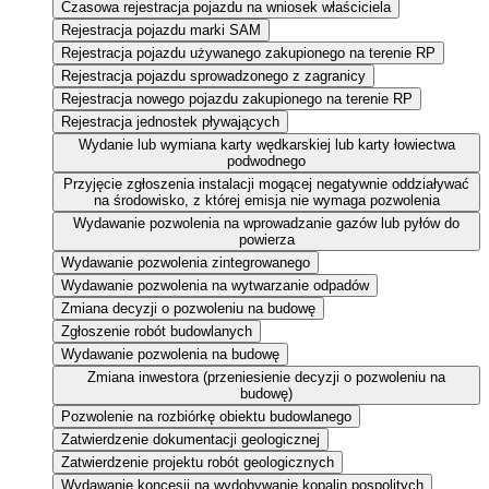
Czasowa rejestracja pojazdu na wniosek właściciela
Rejestracja pojazdu marki SAM
Rejestracja pojazdu używanego zakupionego na terenie RP
Rejestracja pojazdu sprowadzonego z zagranicy
Rejestracja nowego pojazdu zakupionego na terenie RP
Rejestracja jednostek pływających
Wydanie lub wymiana karty wędkarskiej lub karty łowiectwa
podwodnego
Przyjęcie zgłoszenia instalacji mogącej negatywnie oddziaływać
na środowisko, z której emisja nie wymaga pozwolenia
Wydawanie pozwolenia na wprowadzanie gazów lub pyłów do
powierza
Wydawanie pozwolenia zintegrowanego
Wydawanie pozwolenia na wytwarzanie odpadów
Zmiana decyzji o pozwoleniu na budowę
Zgłoszenie robót budowlanych
Wydawanie pozwolenia na budowę
Zmiana inwestora (przeniesienie decyzji o pozwoleniu na
budowę)
Pozwolenie na rozbiórkę obiektu budowlanego
Zatwierdzenie dokumentacji geologicznej
Zatwierdzenie projektu robót geologicznych
Wydawanie koncesji na wydobywanie kopalin pospolitych