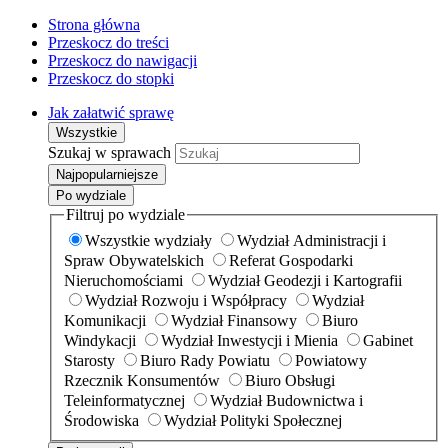
Strona główna
Przeskocz do treści
Przeskocz do nawigacji
Przeskocz do stopki
Jak załatwić sprawę
Wszystkie
Szukaj w sprawach
Najpopularniejsze
Po wydziale
Filtruj po wydziale
Wszystkie wydziały
Wydział Administracji i
Spraw Obywatelskich
Referat Gospodarki
Nieruchomościami
Wydział Geodezji i Kartografii
Wydział Rozwoju i Współpracy
Wydział
Komunikacji
Wydział Finansowy
Biuro
Windykacji
Wydział Inwestycji i Mienia
Gabinet
Starosty
Biuro Rady Powiatu
Powiatowy
Rzecznik Konsumentów
Biuro Obsługi
Teleinformatycznej
Wydział Budownictwa i
Środowiska
Wydział Polityki Społecznej