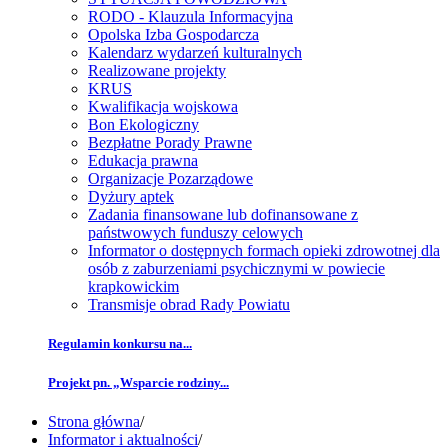
RODO - Klauzula Informacyjna
Opolska Izba Gospodarcza
Kalendarz wydarzeń kulturalnych
Realizowane projekty
KRUS
Kwalifikacja wojskowa
Bon Ekologiczny
Bezpłatne Porady Prawne
Edukacja prawna
Organizacje Pozarządowe
Dyżury aptek
Zadania finansowane lub dofinansowane z
państwowych funduszy celowych
Informator o dostępnych formach opieki zdrowotnej dla
osób z zaburzeniami psychicznymi w powiecie
krapkowickim
Transmisje obrad Rady Powiatu
Regulamin konkursu na...
Projekt pn. „Wsparcie rodziny...
Strona główna
/
Informator i aktualności
/