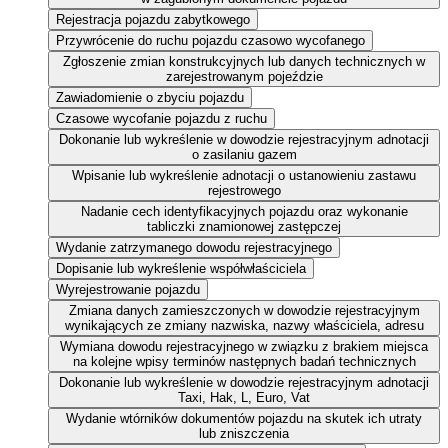
Rejestracja pojazdu zabytkowego
Przywrócenie do ruchu pojazdu czasowo wycofanego
Zgłoszenie zmian konstrukcyjnych lub danych technicznych w
zarejestrowanym pojeździe
Zawiadomienie o zbyciu pojazdu
Czasowe wycofanie pojazdu z ruchu
Dokonanie lub wykreślenie w dowodzie rejestracyjnym adnotacji
o zasilaniu gazem
Wpisanie lub wykreślenie adnotacji o ustanowieniu zastawu
rejestrowego
Nadanie cech identyfikacyjnych pojazdu oraz wykonanie
tabliczki znamionowej zastępczej
Wydanie zatrzymanego dowodu rejestracyjnego
Dopisanie lub wykreślenie współwłaściciela
Wyrejestrowanie pojazdu
Zmiana danych zamieszczonych w dowodzie rejestracyjnym
wynikających ze zmiany nazwiska, nazwy właściciela, adresu
Wymiana dowodu rejestracyjnego w związku z brakiem miejsca
na kolejne wpisy terminów następnych badań technicznych
Dokonanie lub wykreślenie w dowodzie rejestracyjnym adnotacji
Taxi, Hak, L, Euro, Vat
Wydanie wtórników dokumentów pojazdu na skutek ich utraty
lub zniszczenia