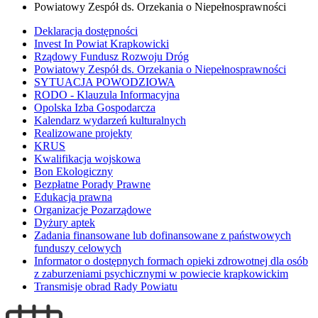
Powiatowy Zespół ds. Orzekania o Niepełnosprawności
Deklaracja dostępności
Invest In Powiat Krapkowicki
Rządowy Fundusz Rozwoju Dróg
Powiatowy Zespół ds. Orzekania o Niepełnosprawności
SYTUACJA POWODZIOWA
RODO - Klauzula Informacyjna
Opolska Izba Gospodarcza
Kalendarz wydarzeń kulturalnych
Realizowane projekty
KRUS
Kwalifikacja wojskowa
Bon Ekologiczny
Bezpłatne Porady Prawne
Edukacja prawna
Organizacje Pozarządowe
Dyżury aptek
Zadania finansowane lub dofinansowane z państwowych
funduszy celowych
Informator o dostępnych formach opieki zdrowotnej dla osób
z zaburzeniami psychicznymi w powiecie krapkowickim
Transmisje obrad Rady Powiatu