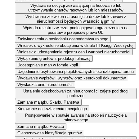
Wydawanie decyzji zezwalającej na hodowanie lub
utrzymywanie chartów rasowych lub ich mieszańców
Wydawanie zezwoleń na usunięcie drzew lub krzewów z
nieruchomości będących własnością gminy
Wpis do rejestru zwierząt podlegających ograniczeniom na
podstawie przepisów prawa UE
Zaświadczenia o posiadaniu gospodarstwa rolnego
Wniosek o wykreślenie obciążenia w dziale III Księgi Wieczystej
Wniosek o udostępnienie rejestru cen i wartości nieruchomości
Wyłączenie gruntów z produkcji rolniczej
Udostępnianie map w formie kopii
Uzgodnienie usytuowania projektowanych sieci uzbrojenia terenu
Wydawanie wypisów i wyrysów oraz kserokopii dokumentów
Wywłaszczenie nieruchomości
Ustalenie odszkodowań za nieruchomości zajęte pod drogi
publiczne
Zamiana majątku Skarbu Państwa
Kierowanie do kształcenia specjalnego
Postępowanie w sprawie awansu na stopień nauczyciela
mianowanego
Zamiana majątku Powiatu
Gleboznawcza klasyfikacja gruntów