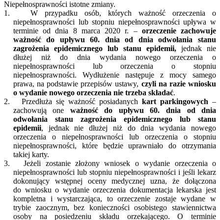
Niepełnosprawności istotne zmiany.
1. W przypadku osób, których ważność orzeczenia o
niepełnosprawności lub stopniu niepełnosprawności upływa w
terminie od dnia 8 marca 2020 r. –
orzeczenie zachowuje
ważność do upływu 60. dnia od dnia odwołania stanu
zagrożenia epidemicznego lub stanu epidemii,
jednak nie
dłużej niż do dnia wydania nowego orzeczenia o
niepełnosprawności lub orzeczenia o stopniu
niepełnosprawności. Wydłużenie następuje z mocy samego
prawa, na podstawie przepisów ustawy,
czyli na razie wniosku
o wydanie nowego orzeczenia nie trzeba składać
.
2. Przedłuża się ważność posiadanych
kart parkingowych
–
zachowują one
ważność do upływu 60. dnia od dnia
odwołania stanu zagrożenia epidemicznego lub stanu
epidemii
, jednak nie dłużej niż do dnia wydania nowego
orzeczenia o niepełnosprawności lub orzeczenia o stopniu
niepełnosprawności, które będzie uprawniało do otrzymania
takiej karty.
3. Jeżeli zostanie złożony wniosek o wydanie orzeczenia o
niepełnosprawności lub stopniu niepełnosprawności i jeśli lekarz
dokonujący wstępnej oceny medycznej uzna, że dołączona
do wniosku o wydanie orzeczenia dokumentacja lekarska jest
kompletna i wystarczająca, to orzeczenie zostaje wydane w
trybie zaocznym, bez konieczności osobistego stawiennictwa
osoby na posiedzeniu składu orzekającego. O terminie