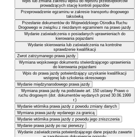
Wpis lub zmiana zakresu wpisu do rejestru przedsiębiorców
prowadzących stację kontroli pojazdów
Przeprowadzenie egzaminu w zakresie transportu drogowego
taksówką
Przesłanie dokumentów do Wojewódzkiego Ośrodka Ruchu
Drogowego w związku z niezdanym egzaminem na prawo jazdy
Wydanie zaświadczenia o posiadanych uprawnieniach do
kierowania pojazdami
Wydanie skierowania lub zaświadczenia na kontrolne
sprawdzenie kwalifikacji
Zwrot zatrzymanego prawa jazdy
Wymiana wojskowego dokumentu stwierdzającego uprawnienia
do kierowania pojazdami
Wpis do prawa jazdy potwierdzający uzyskanie kwalifikacji
wstępnej lub szkolenia okresowego
Wydanie międzynarodowego prawa jazdy
Wymiana prawa jazdy na podstawie art. 150 ustawy Prawo o
ruchu drogowym (dot. dokumentów wydanych przed 30.06.1999
r.)
Wydanie wtórnika prawa jazdy z powodu zmiany danych
Wymiana prawa jazdy wydanego za granicą
Wydanie wtórnika prawa jazdy z powodu jego zniszczenia
Wydanie prawa jazdy po raz pierwszy
Wydanie zaświadczenia potwierdzającego dane pojazdu zawarte
w zagubionym dokumencie pojazdu