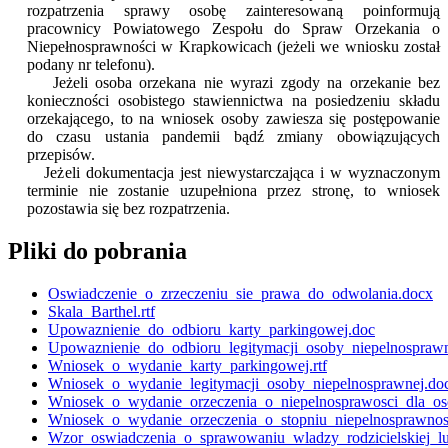
rozpatrzenia sprawy osobę zainteresowaną poinformują
pracownicy Powiatowego Zespołu do Spraw Orzekania o
Niepełnosprawności w Krapkowicach (jeżeli we wniosku został
podany nr telefonu).
Jeżeli osoba orzekana nie wyrazi zgody na orzekanie bez
konieczności osobistego stawiennictwa na posiedzeniu składu
orzekającego, to na wniosek osoby zawiesza się postępowanie
do czasu ustania pandemii bądź zmiany obowiązujących
przepisów.
Jeżeli dokumentacja jest niewystarczająca i w wyznaczonym
terminie nie zostanie uzupełniona przez stronę, to wniosek
pozostawia się bez rozpatrzenia.
Pliki do pobrania
Oswiadczenie_o_zrzeczeniu_sie_prawa_do_odwolania.docx
Skala_Barthel.rtf
Upowaznienie_do_odbioru_karty_parkingowej.doc
Upowaznienie_do_odbioru_legitymacji_osoby_niepelnosprawn
Wniosek_o_wydanie_karty_parkingowej.rtf
Wniosek_o_wydanie_legitymacji_osoby_niepelnosprawnej.do
Wniosek_o_wydanie_orzeczenia_o_niepelnosprawosci_dla_os
Wniosek_o_wydanie_orzeczenia_o_stopniu_niepelnosprawno
Wzor_oswiadczenia_o_sprawowaniu_wladzy_rodzicielskiej_lu