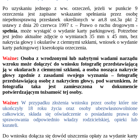
Po uzyskaniu jednego z ww. orzeczeń, jeżeli w punkcie 9
orzeczenia jest zapisane wskazanie spełniania przez osobę
niepełnosprawną przesłanek określonych w art.8 ust.3a pkt 2
ustawy z dnia 20 czerwca 1997 r. – Prawo o ruchu drogowym
-
spełnia
, może wystąpić o wydanie karty parkingowej. Potrzebne
jest jedno aktualne zdjęcie o wymiarach 35 mm x 45 mm, bez
nakrycia głowy i okularów z ciemnymi szkłami, wniosek o wydanie
karty parkingowej i kserokopia orzeczenia.
Ważne
:
Osoba z wrodzonymi lub nabytymi wadami narządu
wzroku może dołączyć do wniosku fotografię przedstawiającą
ją w okularach z ciemnymi szkłami, a osoba nosząca nakrycie
głowy zgodnie z zasadami swojego wyznania – fotografię
przedstawiającą osobę z nakryciem głowy, pod warunkiem, że
fotografia taka jest zamieszczona w dokumencie
potwierdzającym tożsamość tej osoby.
Ważne
:
W przypadku złożenia wniosku przez osoby które nie
ukończyły 18 roku życia oraz osoby ubezwłasnowolnione
całkowicie, składa się oświadczenie o posiadaniu prawa do
sprawowania odpowiednio władzy rodzicielskiej, opieki lub
kurateli.
Do wniosku dołącza się dowód uiszczenia opłaty za wydanie karty