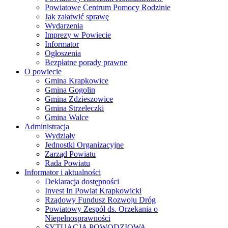
Powiatowe Centrum Pomocy Rodzinie
Jak załatwić sprawę
Wydarzenia
Imprezy w Powiecie
Informator
Ogłoszenia
Bezpłatne porady prawne
O powiecie
Gmina Krapkowice
Gmina Gogolin
Gmina Zdzieszowice
Gmina Strzeleczki
Gmina Walce
Administracja
Wydziały
Jednostki Organizacyjne
Zarząd Powiatu
Rada Powiatu
Informator i aktualności
Deklaracja dostępności
Invest In Powiat Krapkowicki
Rządowy Fundusz Rozwoju Dróg
Powiatowy Zespół ds. Orzekania o
Niepełnosprawności
SYTUACJA POWODZIOWA