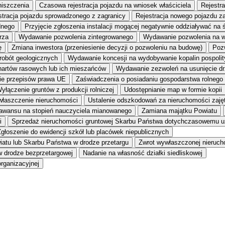
niszczenia
Czasowa rejestracja pojazdu na wniosek właściciela
Rejestr
stracja pojazdu sprowadzonego z zagranicy
Rejestracja nowego pojazdu z
dnego
Przyjęcie zgłoszenia instalacji mogącej negatywnie oddziaływać na 
rza
Wydawanie pozwolenia zintegrowanego
Wydawanie pozwolenia na 
ę
Zmiana inwestora (przeniesienie decyzji o pozwoleniu na budowę)
Pozw
 robót geologicznych
Wydawanie koncesji na wydobywanie kopalin pospoli
hartów rasowych lub ich mieszańców
Wydawanie zezwoleń na usunięcie dr
wie przepisów prawa UE
Zaświadczenia o posiadaniu gospodarstwa rolnego
yłączenie gruntów z produkcji rolniczej
Udostępnianie map w formie kopii
łaszczenie nieruchomości
Ustalenie odszkodowań za nieruchomości zajęt
awansu na stopień nauczyciela mianowanego
Zamiana majątku Powiatu
i
Sprzedaż nieruchomości gruntowej Skarbu Państwa dotychczasowemu u
głoszenie do ewidencji szkół lub placówek niepublicznych
iatu lub Skarbu Państwa w drodze przetargu
Zwrot wywłaszczonej nieruc
w drodze bezprzetargowej
Nadanie na własność działki siedliskowej
rganizacyjnej