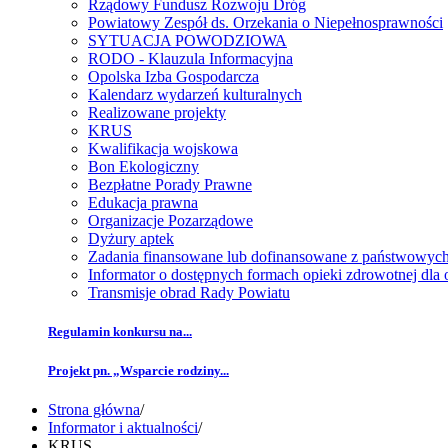
Rządowy Fundusz Rozwoju Dróg
Powiatowy Zespół ds. Orzekania o Niepełnosprawności
SYTUACJA POWODZIOWA
RODO - Klauzula Informacyjna
Opolska Izba Gospodarcza
Kalendarz wydarzeń kulturalnych
Realizowane projekty
KRUS
Kwalifikacja wojskowa
Bon Ekologiczny
Bezpłatne Porady Prawne
Edukacja prawna
Organizacje Pozarządowe
Dyżury aptek
Zadania finansowane lub dofinansowane z państwowyc
Informator o dostępnych formach opieki zdrowotnej dl
Transmisje obrad Rady Powiatu
Regulamin konkursu na...
Projekt pn. „Wsparcie rodziny...
Strona główna
/
Informator i aktualności
/
KRUS