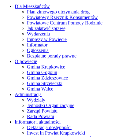
Dla Mieszkańców
Plan zimowego utrzymania dróg
Powiatowy Rzecznik Konsumentów
Powiatowe Centrum Pomocy Rodzinie
Jak załatwić sprawę
Wydarzenia
Imprezy w Powiecie
Informator
Ogłoszenia
Bezpłatne porady prawne
O powiecie
Gmina Krapkowice
Gmina Gogolin
Gmina Zdzieszowice
Gmina Strzeleczki
Gmina Walce
Administracja
Wydziały
Jednostki Organizacyjne
Zarząd Powiatu
Rada Powiatu
Informator i aktualności
Deklaracja dostępności
Invest In Powiat Krapkowicki