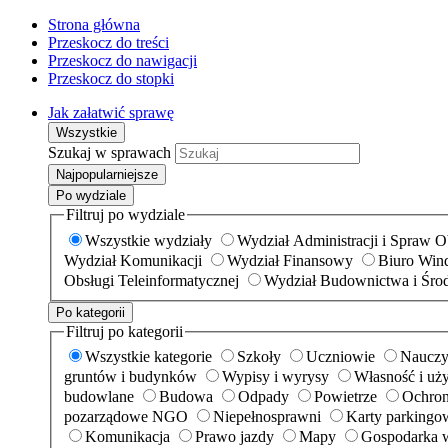
Strona główna
Przeskocz do treści
Przeskocz do nawigacji
Przeskocz do stopki
Jak załatwić sprawę
Wszystkie
Szukaj w sprawach
Najpopularniejsze
Po wydziale
Filtruj po wydziale
Wszystkie wydziały
Wydział Administracji i Spraw 
Wydział Komunikacji
Wydział Finansowy
Biuro Wind
Obsługi Teleinformatycznej
Wydział Budownictwa i Śro
Po kategorii
Filtruj po kategorii
Wszystkie kategorie
Szkoły
Uczniowie
Nauczy
gruntów i budynków
Wypisy i wyrysy
Własność i uż
budowlane
Budowa
Odpady
Powietrze
Ochron
pozarządowe NGO
Niepełnosprawni
Karty parkingo
Komunikacja
Prawo jazdy
Mapy
Gospodarka 