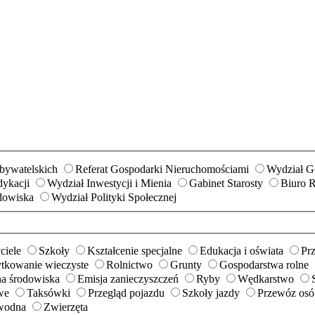
Obywatelskich
Referat Gospodarki Nieruchomościami
Wydział Ge
ykacji
Wydział Inwestycji i Mienia
Gabinet Starosty
Biuro 
dowiska
Wydział Polityki Społecznej
ciele
Szkoły
Kształcenie specjalne
Edukacja i oświata
Prz
ytkowanie wieczyste
Rolnictwo
Grunty
Gospodarstwa rolne
a środowiska
Emisja zanieczyszczeń
Ryby
Wędkarstwo
we
Taksówki
Przegląd pojazdu
Szkoły jazdy
Przewóz osób
wodna
Zwierzęta