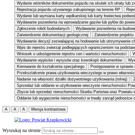
Wydanie wtórników dokumentów pojazdu na skutek ich utraty lub z
Rejestracja pojazdu używanego zakupionego na terenie RP
Reje
Wydanie lub wymiana karty wędkarskiej lub karty łowiectwa podwo
Wydawanie pozwolenia na wprowadzanie gazów lub pyłów do powie
Zgłoszenie robót budowlanych
Wydawanie pozwolenia na budow
Zatwierdzenie dokumentacji geologicznej
Zatwierdzenie projektu
Wydawanie decyzji zezwalającej na hodowanie lub utrzymywanie c
Wpis do rejestru zwierząt podlegających ograniczeniom na podsta
Wniosek o udostępnienie rejestru cen i wartości nieruchomości
W
Wydawanie wypisów i wyrysów oraz kserokopii dokumentów
Wyw
Kierowanie do kształcenia specjalnego
Postępowanie w sprawie 
Przekształcenie prawa użytkowania wieczystego w prawo własnośc
Nadanie na własność działki dożywotniego użytkowania (rolnej)
Z
Sprzedaż lub oddanie w użytkowanie wieczyste nieruchomości Pow
Zbycie lub sprzedaż nieruchomości Skarbu Państwa oraz Powiatu 
Oddanie lub wygaszenie nieruchomości w trwały zarząd jednostce o
A
A
A
Wersja kontrastowa
Wyszukaj na stronie