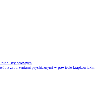
h funduszy celowych
a osób z zaburzeniami psychicznymi w powiecie krapkowickim