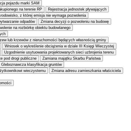
acja pojazdu marki SAM
akupionego na terenie RP
Rejestracja jednostek pływających
środowisko, z której emisja nie wymaga pozwolenia
wytwarzanie odpadów
Zmiana decyzji o pozwoleniu na budowę
olenie na rozbiórkę obiektu budowlanego
tych
zew lub krzewów z nieruchomości będących własnością gminy
Wniosek o wykreślenie obciążenia w dziale III Księgi Wieczystej
Uzgodnienie usytuowania projektowanych sieci uzbrojenia terenu
e pod drogi publiczne
Zamiana majątku Skarbu Państwa
Gleboznawcza klasyfikacja gruntów
żytkownikowi wieczystemu
Zmiana adresu zamieszkania właściciela
homości