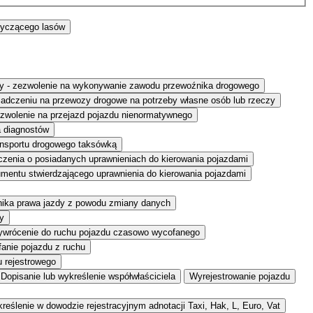
tyczącego lasów
eczy - zezwolenie na wykonywanie zawodu przewoźnika drogowego
adczeniu na przewozy drogowe na potrzeby własne osób lub rzeczy
zwolenie na przejazd pojazdu nienormatywnego
a diagnostów
ansportu drogowego taksówką
zenia o posiadanych uprawnieniach do kierowania pojazdami
entu stwierdzającego uprawnienia do kierowania pojazdami
nika prawa jazdy z powodu zmiany danych
y
ywrócenie do ruchu pojazdu czasowo wycofanego
anie pojazdu z ruchu
u rejestrowego
Dopisanie lub wykreślenie współwłaściciela
Wyrejestrowanie pojazdu
reślenie w dowodzie rejestracyjnym adnotacji Taxi, Hak, L, Euro, Vat