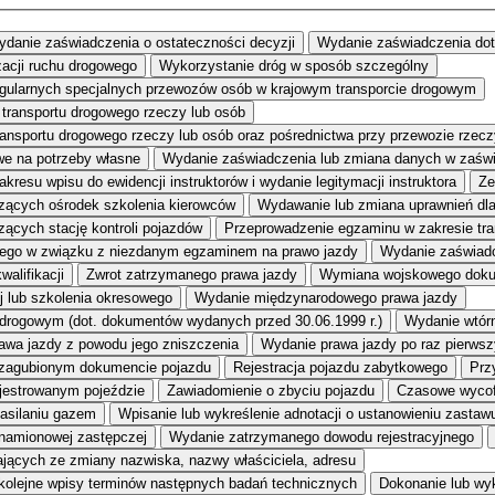
danie zaświadczenia o ostateczności decyzji
Wydanie zaświadczenia do
zacji ruchu drogowego
Wykorzystanie dróg w sposób szczególny
egularnych specjalnych przewozów osób w krajowym transporcie drogowym
transportu drogowego rzeczy lub osób
transportu drogowego rzeczy lub osób oraz pośrednictwa przy przewozie rz
e na potrzeby własne
Wydanie zaświadczenia lub zmiana danych w zaświ
kresu wpisu do ewidencji instruktorów i wydanie legitymacji instruktora
Ze
dzących ośrodek szkolenia kierowców
Wydawanie lub zmiana uprawnień dl
zących stację kontroli pojazdów
Przeprowadzenie egzaminu w zakresie tr
ego w związku z niezdanym egzaminem na prawo jazdy
Wydanie zaświadc
alifikacji
Zwrot zatrzymanego prawa jazdy
Wymiana wojskowego dokum
j lub szkolenia okresowego
Wydanie międzynarodowego prawa jazdy
 drogowym (dot. dokumentów wydanych przed 30.06.1999 r.)
Wydanie wtór
awa jazdy z powodu jego zniszczenia
Wydanie prawa jazdy po raz pierwsz
 zagubionym dokumencie pojazdu
Rejestracja pojazdu zabytkowego
Prz
ejestrowanym pojeździe
Zawiadomienie o zbyciu pojazdu
Czasowe wycof
zasilaniu gazem
Wpisanie lub wykreślenie adnotacji o ustanowieniu zastaw
znamionowej zastępczej
Wydanie zatrzymanego dowodu rejestracyjnego
ących ze zmiany nazwiska, nazwy właściciela, adresu
kolejne wpisy terminów następnych badań technicznych
Dokonanie lub wyk