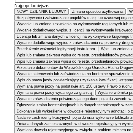
Najpopularniejsze:
NOWY DZIENNIK BUDOWY
Zmiana sposobu użytkowania
Wy
Rozpatrywanie i zatwierdzanie projektów stałej lub czasowej organi
Wydanie lub zmiana zezwolenia na wykonywanie regularnych lub r
Wydanie dodatkowego wypisu z licencji na wykonywanie krajowego 
Licencja lub zmiana danych w licencji na wykonywanie krajowego 
Wydanie dodatkowego wypisu z zaświadczenia na przewozy drogow
Przedłużenie ważności legitymacji instruktora
Wpis lub zmiana za
Wpis lub zmiana zakresu wpisu do rejestru przedsiębiorców prowa
Wpis lub zmiana zakresu wpisu do rejestru przedsiębiorców prowad
Przesłanie dokumentów do Wojewódzkiego Ośrodka Ruchu Drogow
Wydanie skierowania lub zaświadczenia na kontrolne sprawdzenie kw
Wpis do prawa jazdy potwierdzający uzyskanie kwalifikacji wstępne
Wymiana prawa jazdy na podstawie art. 150 ustawy Prawo o ruchu
Wymiana prawa jazdy wydanego za granicą
Wydanie wtórnika pr
Wydanie zaświadczenia potwierdzającego dane pojazdu zawarte w
Zgłoszenie zmian konstrukcyjnych lub danych technicznych w zar
Dokonanie lub wykreślenie w dowodzie rejestracyjnym adnotacji o 
Nadanie cech identyfikacyjnych pojazdu oraz wykonanie tabliczki 
Zmiana danych zamieszczonych w dowodzie rejestracyjnym wynikaj
Wymiana dowodu rejestracyjnego w związku z brakiem miejsca na 