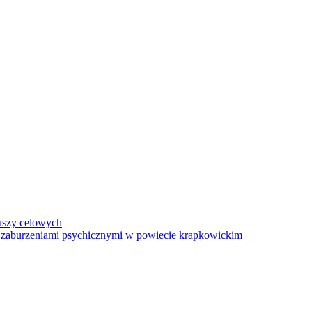
uszy celowych
 z zaburzeniami psychicznymi w powiecie krapkowickim