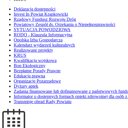
Deklaracja dostępności
Invest In Powiat Krapkowicki
Rządowy Fundusz Rozwoju Dróg
Powiatowy Zespół ds. Orzekania o Niepełnosprawności
SYTUACJA POWODZIOWA
RODO - Klauzula Informacyjna
Opolska Izba Gospodarcza
Kalendarz wydarzeń kulturalnych
Realizowane projekty
KRUS
Kwalifikacja wojskowa
Bon Ekologiczny
Bezpłatne Porady Prawne
Edukacja prawna
Organizacje Pozarządowe
Dyżury aptek
Zadania finansowane lub dofinansowane z państwowych fund
Informator o dostępnych formach opieki zdrowotnej dla osób
Transmisje obrad Rady Powiatu