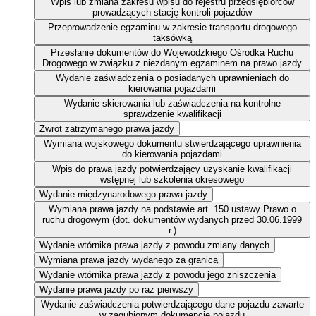
Wpis lub zmiana zakresu wpisu do rejestru przedsiębiorców
prowadzących stację kontroli pojazdów
Przeprowadzenie egzaminu w zakresie transportu drogowego
taksówką
Przesłanie dokumentów do Wojewódzkiego Ośrodka Ruchu
Drogowego w związku z niezdanym egzaminem na prawo jazdy
Wydanie zaświadczenia o posiadanych uprawnieniach do
kierowania pojazdami
Wydanie skierowania lub zaświadczenia na kontrolne
sprawdzenie kwalifikacji
Zwrot zatrzymanego prawa jazdy
Wymiana wojskowego dokumentu stwierdzającego uprawnienia
do kierowania pojazdami
Wpis do prawa jazdy potwierdzający uzyskanie kwalifikacji
wstępnej lub szkolenia okresowego
Wydanie międzynarodowego prawa jazdy
Wymiana prawa jazdy na podstawie art. 150 ustawy Prawo o
ruchu drogowym (dot. dokumentów wydanych przed 30.06.1999
r.)
Wydanie wtórnika prawa jazdy z powodu zmiany danych
Wymiana prawa jazdy wydanego za granicą
Wydanie wtórnika prawa jazdy z powodu jego zniszczenia
Wydanie prawa jazdy po raz pierwszy
Wydanie zaświadczenia potwierdzającego dane pojazdu zawarte
w zagubionym dokumencie pojazdu