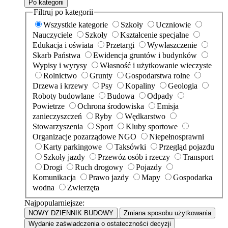
Po kategorii
Filtruj po kategorii
Wszystkie kategorie
Szkoły
Uczniowie
Nauczyciele
Szkoły
Kształcenie specjalne
Edukacja i oświata
Przetargi
Wywłaszczenie
Skarb Państwa
Ewidencja gruntów i budynków
Wypisy i wyrysy
Własność i użytkowanie wieczyste
Rolnictwo
Grunty
Gospodarstwa rolne
Drzewa i krzewy
Psy
Kopaliny
Geologia
Roboty budowlane
Budowa
Odpady
Powietrze
Ochrona środowiska
Emisja
zanieczyszczeń
Ryby
Wędkarstwo
Stowarzyszenia
Sport
Kluby sportowe
Organizacje pozarządowe NGO
Niepełnosprawni
Karty parkingowe
Taksówki
Przegląd pojazdu
Szkoły jazdy
Przewóz osób i rzeczy
Transport
Drogi
Ruch drogowy
Pojazdy
Komunikacja
Prawo jazdy
Mapy
Gospodarka
wodna
Zwierzęta
Najpopularniejsze:
NOWY DZIENNIK BUDOWY
Zmiana sposobu użytkowania
Wydanie zaświadczenia o ostateczności decyzji