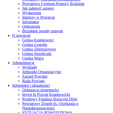
Powiatowe Centrum Pomocy Rodzinie
Jak załatwić sprawę
Wydarzenia
Imprezy w Powiecie
Informator
Ogłoszenia
Bezpłatne porady prawne
O powiecie
Gmina Krapkowice
Gmina Gogolin
Gmina Zdzieszowice
Gmina Strzeleczki
Gmina Walce
Administracja
Wydziały
Jednostki Organizacyjne
Zarząd Powiatu
Rada Powiatu
Informator i aktualności
Deklaracja dostępności
Invest In Powiat Krapkowicki
Rządowy Fundusz Rozwoju Dróg
Powiatowy Zespół ds. Orzekania o
Niepełnosprawności
SYTUACJA POWODZIOWA