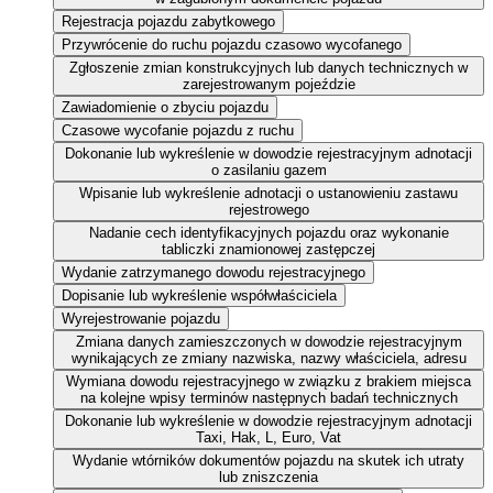
Rejestracja pojazdu zabytkowego
Przywrócenie do ruchu pojazdu czasowo wycofanego
Zgłoszenie zmian konstrukcyjnych lub danych technicznych w
zarejestrowanym pojeździe
Zawiadomienie o zbyciu pojazdu
Czasowe wycofanie pojazdu z ruchu
Dokonanie lub wykreślenie w dowodzie rejestracyjnym adnotacji
o zasilaniu gazem
Wpisanie lub wykreślenie adnotacji o ustanowieniu zastawu
rejestrowego
Nadanie cech identyfikacyjnych pojazdu oraz wykonanie
tabliczki znamionowej zastępczej
Wydanie zatrzymanego dowodu rejestracyjnego
Dopisanie lub wykreślenie współwłaściciela
Wyrejestrowanie pojazdu
Zmiana danych zamieszczonych w dowodzie rejestracyjnym
wynikających ze zmiany nazwiska, nazwy właściciela, adresu
Wymiana dowodu rejestracyjnego w związku z brakiem miejsca
na kolejne wpisy terminów następnych badań technicznych
Dokonanie lub wykreślenie w dowodzie rejestracyjnym adnotacji
Taxi, Hak, L, Euro, Vat
Wydanie wtórników dokumentów pojazdu na skutek ich utraty
lub zniszczenia