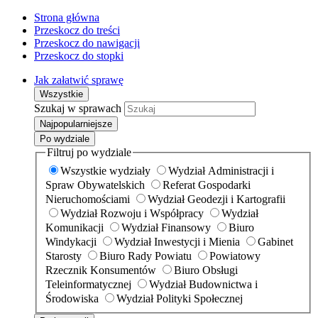
Strona główna
Przeskocz do treści
Przeskocz do nawigacji
Przeskocz do stopki
Jak załatwić sprawę
Wszystkie
Szukaj w sprawach
Najpopularniejsze
Po wydziale
Filtruj po wydziale
Wszystkie wydziały
Wydział Administracji i
Spraw Obywatelskich
Referat Gospodarki
Nieruchomościami
Wydział Geodezji i Kartografii
Wydział Rozwoju i Współpracy
Wydział
Komunikacji
Wydział Finansowy
Biuro
Windykacji
Wydział Inwestycji i Mienia
Gabinet
Starosty
Biuro Rady Powiatu
Powiatowy
Rzecznik Konsumentów
Biuro Obsługi
Teleinformatycznej
Wydział Budownictwa i
Środowiska
Wydział Polityki Społecznej