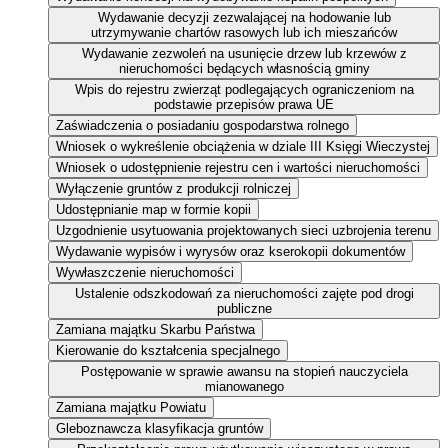
Wydawanie decyzji zezwalającej na hodowanie lub
utrzymywanie chartów rasowych lub ich mieszańców
Wydawanie zezwoleń na usunięcie drzew lub krzewów z
nieruchomości będących własnością gminy
Wpis do rejestru zwierząt podlegających ograniczeniom na
podstawie przepisów prawa UE
Zaświadczenia o posiadaniu gospodarstwa rolnego
Wniosek o wykreślenie obciążenia w dziale III Księgi Wieczystej
Wniosek o udostępnienie rejestru cen i wartości nieruchomości
Wyłączenie gruntów z produkcji rolniczej
Udostępnianie map w formie kopii
Uzgodnienie usytuowania projektowanych sieci uzbrojenia terenu
Wydawanie wypisów i wyrysów oraz kserokopii dokumentów
Wywłaszczenie nieruchomości
Ustalenie odszkodowań za nieruchomości zajęte pod drogi
publiczne
Zamiana majątku Skarbu Państwa
Kierowanie do kształcenia specjalnego
Postępowanie w sprawie awansu na stopień nauczyciela
mianowanego
Zamiana majątku Powiatu
Gleboznawcza klasyfikacja gruntów