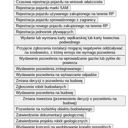
Czasowa rejestracja pojazdu na wniosek właściciela
Rejestracja pojazdu marki SAM
Rejestracja pojazdu używanego zakupionego na terenie RP
Rejestracja pojazdu sprowadzonego z zagranicy
Rejestracja nowego pojazdu zakupionego na terenie RP
Rejestracja jednostek pływających
Wydanie lub wymiana karty wędkarskiej lub karty łowiectwa
podwodnego
Przyjęcie zgłoszenia instalacji mogącej negatywnie oddziaływać
na środowisko, z której emisja nie wymaga pozwolenia
Wydawanie pozwolenia na wprowadzanie gazów lub pyłów do
powierza
Wydawanie pozwolenia zintegrowanego
Wydawanie pozwolenia na wytwarzanie odpadów
Zmiana decyzji o pozwoleniu na budowę
Zgłoszenie robót budowlanych
Wydawanie pozwolenia na budowę
Zmiana inwestora (przeniesienie decyzji o pozwoleniu na
budowę)
Pozwolenie na rozbiórkę obiektu budowlanego
Zatwierdzenie dokumentacji geologicznej
Zatwierdzenie projektu robót geologicznych
Wydawanie koncesji na wydobywanie kopalin pospolitych