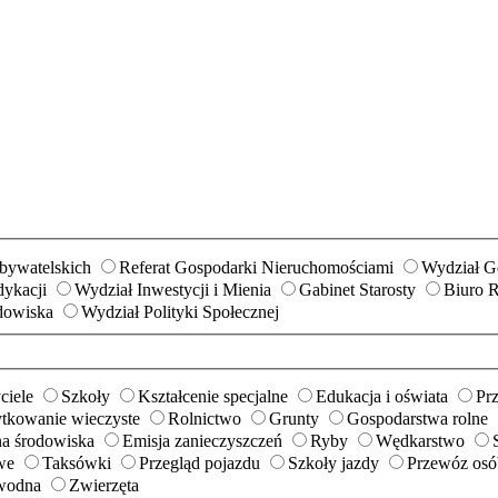
Obywatelskich
Referat Gospodarki Nieruchomościami
Wydział Ge
ykacji
Wydział Inwestycji i Mienia
Gabinet Starosty
Biuro 
dowiska
Wydział Polityki Społecznej
ciele
Szkoły
Kształcenie specjalne
Edukacja i oświata
Prz
ytkowanie wieczyste
Rolnictwo
Grunty
Gospodarstwa rolne
a środowiska
Emisja zanieczyszczeń
Ryby
Wędkarstwo
we
Taksówki
Przegląd pojazdu
Szkoły jazdy
Przewóz osób
wodna
Zwierzęta