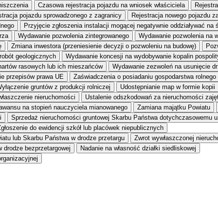
niszczenia
Czasowa rejestracja pojazdu na wniosek właściciela
Rejestr
stracja pojazdu sprowadzonego z zagranicy
Rejestracja nowego pojazdu z
dnego
Przyjęcie zgłoszenia instalacji mogącej negatywnie oddziaływać na 
rza
Wydawanie pozwolenia zintegrowanego
Wydawanie pozwolenia na 
ę
Zmiana inwestora (przeniesienie decyzji o pozwoleniu na budowę)
Pozw
 robót geologicznych
Wydawanie koncesji na wydobywanie kopalin pospoli
hartów rasowych lub ich mieszańców
Wydawanie zezwoleń na usunięcie dr
wie przepisów prawa UE
Zaświadczenia o posiadaniu gospodarstwa rolnego
yłączenie gruntów z produkcji rolniczej
Udostępnianie map w formie kopii
łaszczenie nieruchomości
Ustalenie odszkodowań za nieruchomości zajęt
awansu na stopień nauczyciela mianowanego
Zamiana majątku Powiatu
i
Sprzedaż nieruchomości gruntowej Skarbu Państwa dotychczasowemu u
głoszenie do ewidencji szkół lub placówek niepublicznych
iatu lub Skarbu Państwa w drodze przetargu
Zwrot wywłaszczonej nieruc
w drodze bezprzetargowej
Nadanie na własność działki siedliskowej
rganizacyjnej