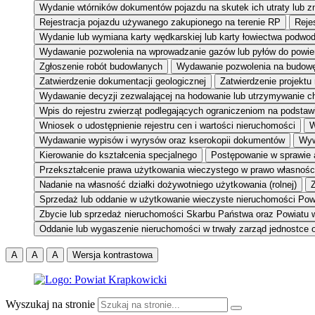
Wydanie wtórników dokumentów pojazdu na skutek ich utraty lub z
Rejestracja pojazdu używanego zakupionego na terenie RP
Reje
Wydanie lub wymiana karty wędkarskiej lub karty łowiectwa podwo
Wydawanie pozwolenia na wprowadzanie gazów lub pyłów do powie
Zgłoszenie robót budowlanych
Wydawanie pozwolenia na budow
Zatwierdzenie dokumentacji geologicznej
Zatwierdzenie projektu
Wydawanie decyzji zezwalającej na hodowanie lub utrzymywanie c
Wpis do rejestru zwierząt podlegających ograniczeniom na podsta
Wniosek o udostępnienie rejestru cen i wartości nieruchomości
W
Wydawanie wypisów i wyrysów oraz kserokopii dokumentów
Wyw
Kierowanie do kształcenia specjalnego
Postępowanie w sprawie 
Przekształcenie prawa użytkowania wieczystego w prawo własnośc
Nadanie na własność działki dożywotniego użytkowania (rolnej)
Z
Sprzedaż lub oddanie w użytkowanie wieczyste nieruchomości Pow
Zbycie lub sprzedaż nieruchomości Skarbu Państwa oraz Powiatu 
Oddanie lub wygaszenie nieruchomości w trwały zarząd jednostce o
A
A
A
Wersja kontrastowa
Wyszukaj na stronie