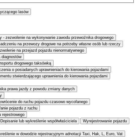
tyczącego lasów
eczy - zezwolenie na wykonywanie zawodu przewoźnika drogowego
adczeniu na przewozy drogowe na potrzeby własne osób lub rzeczy
zwolenie na przejazd pojazdu nienormatywnego
a diagnostów
ansportu drogowego taksówką
zenia o posiadanych uprawnieniach do kierowania pojazdami
entu stwierdzającego uprawnienia do kierowania pojazdami
nika prawa jazdy z powodu zmiany danych
y
ywrócenie do ruchu pojazdu czasowo wycofanego
anie pojazdu z ruchu
u rejestrowego
Dopisanie lub wykreślenie współwłaściciela
Wyrejestrowanie pojazdu
reślenie w dowodzie rejestracyjnym adnotacji Taxi, Hak, L, Euro, Vat