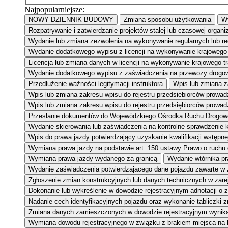
Najpopularniejsze:
NOWY DZIENNIK BUDOWY
Zmiana sposobu użytkowania
Wy
Rozpatrywanie i zatwierdzanie projektów stałej lub czasowej organi
Wydanie lub zmiana zezwolenia na wykonywanie regularnych lub r
Wydanie dodatkowego wypisu z licencji na wykonywanie krajowego 
Licencja lub zmiana danych w licencji na wykonywanie krajowego 
Wydanie dodatkowego wypisu z zaświadczenia na przewozy drogow
Przedłużenie ważności legitymacji instruktora
Wpis lub zmiana za
Wpis lub zmiana zakresu wpisu do rejestru przedsiębiorców prowa
Wpis lub zmiana zakresu wpisu do rejestru przedsiębiorców prowad
Przesłanie dokumentów do Wojewódzkiego Ośrodka Ruchu Drogow
Wydanie skierowania lub zaświadczenia na kontrolne sprawdzenie kw
Wpis do prawa jazdy potwierdzający uzyskanie kwalifikacji wstępne
Wymiana prawa jazdy na podstawie art. 150 ustawy Prawo o ruchu
Wymiana prawa jazdy wydanego za granicą
Wydanie wtórnika pr
Wydanie zaświadczenia potwierdzającego dane pojazdu zawarte w
Zgłoszenie zmian konstrukcyjnych lub danych technicznych w zar
Dokonanie lub wykreślenie w dowodzie rejestracyjnym adnotacji o 
Nadanie cech identyfikacyjnych pojazdu oraz wykonanie tabliczki 
Zmiana danych zamieszczonych w dowodzie rejestracyjnym wynikaj
Wymiana dowodu rejestracyjnego w związku z brakiem miejsca na 