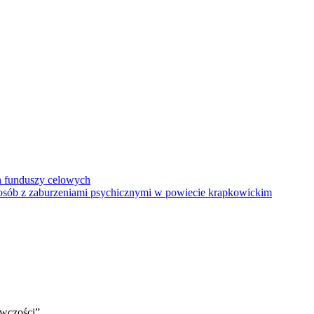
h funduszy celowych
a osób z zaburzeniami psychicznymi w powiecie krapkowickim
awczości”