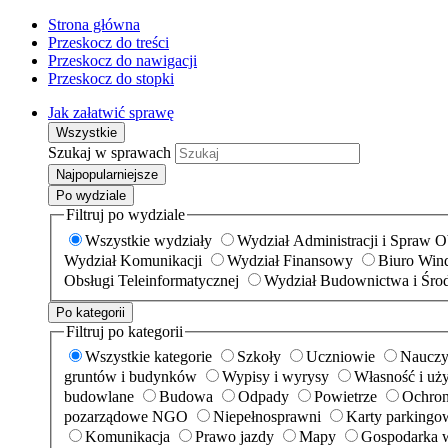
Strona główna
Przeskocz do treści
Przeskocz do nawigacji
Przeskocz do stopki
Jak załatwić sprawę
Wszystkie
Szukaj w sprawach
Najpopularniejsze
Po wydziale
Filtruj po wydziale
Wszystkie wydziały
Wydział Administracji i Spraw 
Wydział Komunikacji
Wydział Finansowy
Biuro Wind
Obsługi Teleinformatycznej
Wydział Budownictwa i Śro
Po kategorii
Filtruj po kategorii
Wszystkie kategorie
Szkoły
Uczniowie
Nauczy
gruntów i budynków
Wypisy i wyrysy
Własność i uż
budowlane
Budowa
Odpady
Powietrze
Ochron
pozarządowe NGO
Niepełnosprawni
Karty parkingo
Komunikacja
Prawo jazdy
Mapy
Gospodarka 