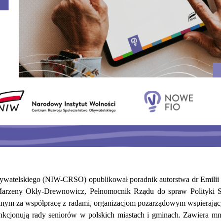
atelskiego (NIW-CRSO) opublikował poradnik autorstwa dr Emilii Le
m Marzeny Okły-Drewnowicz, Pełnomocnik Rządu do spraw Polityki S
nym za współpracę z radami, organizacjom pozarządowym wspierający
funkcjonują rady seniorów w polskich miastach i gminach. Zawiera 