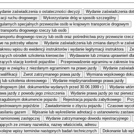
danie zaświadczenia o ostateczności decyzji
Wydanie zaświadczenia do
zacji ruchu drogowego
Wykorzystanie dróg w sposób szczególny
egularnych specjalnych przewozów osób w krajowym transporcie drogowym
transportu drogowego rzeczy lub osób
transportu drogowego rzeczy lub osób oraz pośrednictwa przy przewozie rz
e na potrzeby własne
Wydanie zaświadczenia lub zmiana danych w zaświ
kresu wpisu do ewidencji instruktorów i wydanie legitymacji instruktora
Ze
dzących ośrodek szkolenia kierowców
Wydawanie lub zmiana uprawnień dl
zących stację kontroli pojazdów
Przeprowadzenie egzaminu w zakresie tr
ego w związku z niezdanym egzaminem na prawo jazdy
Wydanie zaświadc
alifikacji
Zwrot zatrzymanego prawa jazdy
Wymiana wojskowego dokum
j lub szkolenia okresowego
Wydanie międzynarodowego prawa jazdy
 drogowym (dot. dokumentów wydanych przed 30.06.1999 r.)
Wydanie wtór
awa jazdy z powodu jego zniszczenia
Wydanie prawa jazdy po raz pierwsz
 zagubionym dokumencie pojazdu
Rejestracja pojazdu zabytkowego
Prz
ejestrowanym pojeździe
Zawiadomienie o zbyciu pojazdu
Czasowe wycof
zasilaniu gazem
Wpisanie lub wykreślenie adnotacji o ustanowieniu zastaw
znamionowej zastępczej
Wydanie zatrzymanego dowodu rejestracyjnego
ących ze zmiany nazwiska, nazwy właściciela, adresu
kolejne wpisy terminów następnych badań technicznych
Dokonanie lub wyk