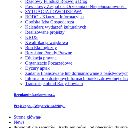
Rządowy Fundusz Rozwoju Dróg
Powiatowy Zespół ds. Orzekania o Niepełnosprawności
SYTUACJA POWODZIOWA
RODO - Klauzula Informacyjna
Opolska Izba Gospodarcza
Kalendarz wydarzeń kulturalnych
Realizowane projekty
KRUS
Kwalifikacja wojskowa
Bon Ekologiczny
Bezpłatne Porady Prawne
Edukacja prawna
Organizacje Pozarządowe
Dyżury aptek
Zadania finansowane lub dofinansowane z państwowyc
Informator o dostępnych formach opieki zdrowotnej dl
Transmisje obrad Rady Powiatu
Regulamin konkursu na...
Projekt pn. „Wsparcie rodziny...
Strona główna
/
News
/
Poradnik dla seniorów „Rady seniorów - od obecności do spr