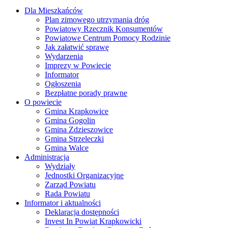
Dla Mieszkańców
Plan zimowego utrzymania dróg
Powiatowy Rzecznik Konsumentów
Powiatowe Centrum Pomocy Rodzinie
Jak załatwić sprawę
Wydarzenia
Imprezy w Powiecie
Informator
Ogłoszenia
Bezpłatne porady prawne
O powiecie
Gmina Krapkowice
Gmina Gogolin
Gmina Zdzieszowice
Gmina Strzeleczki
Gmina Walce
Administracja
Wydziały
Jednostki Organizacyjne
Zarząd Powiatu
Rada Powiatu
Informator i aktualności
Deklaracja dostępności
Invest In Powiat Krapkowicki