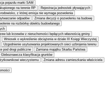
acja pojazdu marki SAM
akupionego na terenie RP
Rejestracja jednostek pływających
środowisko, z której emisja nie wymaga pozwolenia
wytwarzanie odpadów
Zmiana decyzji o pozwoleniu na budowę
olenie na rozbiórkę obiektu budowlanego
tych
zew lub krzewów z nieruchomości będących własnością gminy
Wniosek o wykreślenie obciążenia w dziale III Księgi Wieczystej
Uzgodnienie usytuowania projektowanych sieci uzbrojenia terenu
e pod drogi publiczne
Zamiana majątku Skarbu Państwa
Gleboznawcza klasyfikacja gruntów
żytkownikowi wieczystemu
Zmiana adresu zamieszkania właściciela
homości