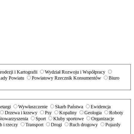
odezji i Kartografii
Wydział Rozwoju i Współpracy
Rady Powiatu
Powiatowy Rzecznik Konsumentów
Biuro
etargi
Wywłaszczenie
Skarb Państwa
Ewidencja
Drzewa i krzewy
Psy
Kopaliny
Geologia
Roboty
Stowarzyszenia
Sport
Kluby sportowe
Organizacje
 i rzeczy
Transport
Drogi
Ruch drogowy
Pojazdy