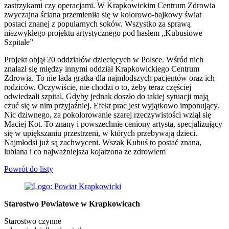
zastrzykami czy operacjami. W Krapkowickim Centrum Zdrowia
zwyczajna ściana przemieniła się w kolorowo-bajkowy świat
postaci znanej z popularnych soków. Wszystko za sprawą
niezwykłego projektu artystycznego pod hasłem „Kubusiowe
Szpitale”
Projekt objął 20 oddziałów dziecięcych w Polsce. Wśród nich
znalazł się między innymi oddział Krapkowickiego Centrum
Zdrowia. To nie lada gratka dla najmłodszych pacjentów oraz ich
rodziców. Oczywiście, nie chodzi o to, żeby teraz częściej
odwiedzali szpital. Gdyby jednak doszło do takiej sytuacji mają
czuć się w nim przyjaźniej. Efekt prac jest wyjątkowo imponujący.
Nic dziwnego, za pokolorowanie szarej rzeczywistości wziął się
Maciej Kot. To znany i powszechnie ceniony artysta, specjalizujący
się w upiększaniu przestrzeni, w których przebywają dzieci.
Najmłodsi już są zachwyceni. Wszak Kubuś to postać znana,
lubiana i co najważniejsza kojarzona ze zdrowiem
Powrót do listy
Starostwo Powiatowe w Krapkowicach
Starostwo czynne