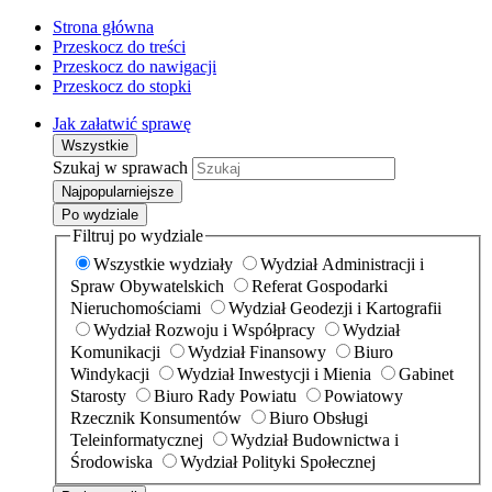
Strona główna
Przeskocz do treści
Przeskocz do nawigacji
Przeskocz do stopki
Jak załatwić sprawę
Wszystkie
Szukaj w sprawach
Najpopularniejsze
Po wydziale
Filtruj po wydziale
Wszystkie wydziały
Wydział Administracji i
Spraw Obywatelskich
Referat Gospodarki
Nieruchomościami
Wydział Geodezji i Kartografii
Wydział Rozwoju i Współpracy
Wydział
Komunikacji
Wydział Finansowy
Biuro
Windykacji
Wydział Inwestycji i Mienia
Gabinet
Starosty
Biuro Rady Powiatu
Powiatowy
Rzecznik Konsumentów
Biuro Obsługi
Teleinformatycznej
Wydział Budownictwa i
Środowiska
Wydział Polityki Społecznej