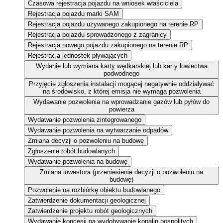
Czasowa rejestracja pojazdu na wniosek właściciela
Rejestracja pojazdu marki SAM
Rejestracja pojazdu używanego zakupionego na terenie RP
Rejestracja pojazdu sprowadzonego z zagranicy
Rejestracja nowego pojazdu zakupionego na terenie RP
Rejestracja jednostek pływających
Wydanie lub wymiana karty wędkarskiej lub karty łowiectwa
podwodnego
Przyjęcie zgłoszenia instalacji mogącej negatywnie oddziaływać
na środowisko, z której emisja nie wymaga pozwolenia
Wydawanie pozwolenia na wprowadzanie gazów lub pyłów do
powierza
Wydawanie pozwolenia zintegrowanego
Wydawanie pozwolenia na wytwarzanie odpadów
Zmiana decyzji o pozwoleniu na budowę
Zgłoszenie robót budowlanych
Wydawanie pozwolenia na budowę
Zmiana inwestora (przeniesienie decyzji o pozwoleniu na
budowę)
Pozwolenie na rozbiórkę obiektu budowlanego
Zatwierdzenie dokumentacji geologicznej
Zatwierdzenie projektu robót geologicznych
Wydawanie koncesji na wydobywanie kopalin pospolitych