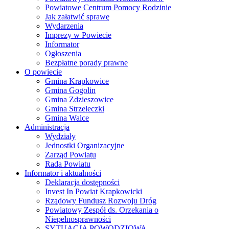
Powiatowe Centrum Pomocy Rodzinie
Jak załatwić sprawę
Wydarzenia
Imprezy w Powiecie
Informator
Ogłoszenia
Bezpłatne porady prawne
O powiecie
Gmina Krapkowice
Gmina Gogolin
Gmina Zdzieszowice
Gmina Strzeleczki
Gmina Walce
Administracja
Wydziały
Jednostki Organizacyjne
Zarząd Powiatu
Rada Powiatu
Informator i aktualności
Deklaracja dostępności
Invest In Powiat Krapkowicki
Rządowy Fundusz Rozwoju Dróg
Powiatowy Zespół ds. Orzekania o
Niepełnosprawności
SYTUACJA POWODZIOWA