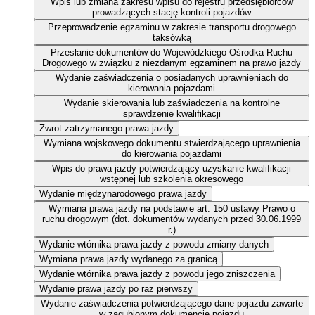
Wpis lub zmiana zakresu wpisu do rejestru przedsiębiorców
prowadzących stację kontroli pojazdów
Przeprowadzenie egzaminu w zakresie transportu drogowego
taksówką
Przesłanie dokumentów do Wojewódzkiego Ośrodka Ruchu
Drogowego w związku z niezdanym egzaminem na prawo jazdy
Wydanie zaświadczenia o posiadanych uprawnieniach do
kierowania pojazdami
Wydanie skierowania lub zaświadczenia na kontrolne
sprawdzenie kwalifikacji
Zwrot zatrzymanego prawa jazdy
Wymiana wojskowego dokumentu stwierdzającego uprawnienia
do kierowania pojazdami
Wpis do prawa jazdy potwierdzający uzyskanie kwalifikacji
wstępnej lub szkolenia okresowego
Wydanie międzynarodowego prawa jazdy
Wymiana prawa jazdy na podstawie art. 150 ustawy Prawo o
ruchu drogowym (dot. dokumentów wydanych przed 30.06.1999
r.)
Wydanie wtórnika prawa jazdy z powodu zmiany danych
Wymiana prawa jazdy wydanego za granicą
Wydanie wtórnika prawa jazdy z powodu jego zniszczenia
Wydanie prawa jazdy po raz pierwszy
Wydanie zaświadczenia potwierdzającego dane pojazdu zawarte
w zagubionym dokumencie pojazdu