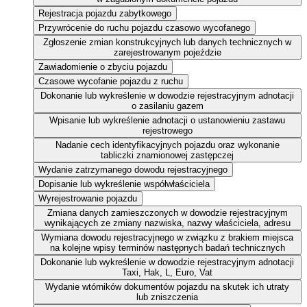
Rejestracja pojazdu zabytkowego
Przywrócenie do ruchu pojazdu czasowo wycofanego
Zgłoszenie zmian konstrukcyjnych lub danych technicznych w
zarejestrowanym pojeździe
Zawiadomienie o zbyciu pojazdu
Czasowe wycofanie pojazdu z ruchu
Dokonanie lub wykreślenie w dowodzie rejestracyjnym adnotacji
o zasilaniu gazem
Wpisanie lub wykreślenie adnotacji o ustanowieniu zastawu
rejestrowego
Nadanie cech identyfikacyjnych pojazdu oraz wykonanie
tabliczki znamionowej zastępczej
Wydanie zatrzymanego dowodu rejestracyjnego
Dopisanie lub wykreślenie współwłaściciela
Wyrejestrowanie pojazdu
Zmiana danych zamieszczonych w dowodzie rejestracyjnym
wynikających ze zmiany nazwiska, nazwy właściciela, adresu
Wymiana dowodu rejestracyjnego w związku z brakiem miejsca
na kolejne wpisy terminów następnych badań technicznych
Dokonanie lub wykreślenie w dowodzie rejestracyjnym adnotacji
Taxi, Hak, L, Euro, Vat
Wydanie wtórników dokumentów pojazdu na skutek ich utraty
lub zniszczenia