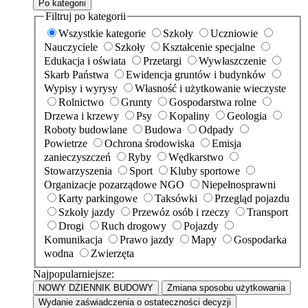
Po kategorii
Filtruj po kategorii
Wszystkie kategorie
Szkoły
Uczniowie
Nauczyciele
Szkoły
Kształcenie specjalne
Edukacja i oświata
Przetargi
Wywłaszczenie
Skarb Państwa
Ewidencja gruntów i budynków
Wypisy i wyrysy
Własność i użytkowanie wieczyste
Rolnictwo
Grunty
Gospodarstwa rolne
Drzewa i krzewy
Psy
Kopaliny
Geologia
Roboty budowlane
Budowa
Odpady
Powietrze
Ochrona środowiska
Emisja
zanieczyszczeń
Ryby
Wędkarstwo
Stowarzyszenia
Sport
Kluby sportowe
Organizacje pozarządowe NGO
Niepełnosprawni
Karty parkingowe
Taksówki
Przegląd pojazdu
Szkoły jazdy
Przewóz osób i rzeczy
Transport
Drogi
Ruch drogowy
Pojazdy
Komunikacja
Prawo jazdy
Mapy
Gospodarka
wodna
Zwierzęta
Najpopularniejsze:
NOWY DZIENNIK BUDOWY
Zmiana sposobu użytkowania
Wydanie zaświadczenia o ostateczności decyzji