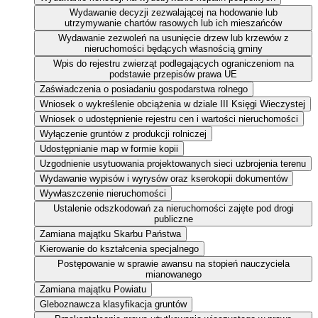
Wydawanie decyzji zezwalającej na hodowanie lub
utrzymywanie chartów rasowych lub ich mieszańców
Wydawanie zezwoleń na usunięcie drzew lub krzewów z
nieruchomości będących własnością gminy
Wpis do rejestru zwierząt podlegających ograniczeniom na
podstawie przepisów prawa UE
Zaświadczenia o posiadaniu gospodarstwa rolnego
Wniosek o wykreślenie obciążenia w dziale III Księgi Wieczystej
Wniosek o udostępnienie rejestru cen i wartości nieruchomości
Wyłączenie gruntów z produkcji rolniczej
Udostępnianie map w formie kopii
Uzgodnienie usytuowania projektowanych sieci uzbrojenia terenu
Wydawanie wypisów i wyrysów oraz kserokopii dokumentów
Wywłaszczenie nieruchomości
Ustalenie odszkodowań za nieruchomości zajęte pod drogi
publiczne
Zamiana majątku Skarbu Państwa
Kierowanie do kształcenia specjalnego
Postępowanie w sprawie awansu na stopień nauczyciela
mianowanego
Zamiana majątku Powiatu
Gleboznawcza klasyfikacja gruntów