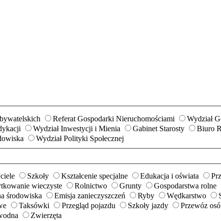
Obywatelskich
Referat Gospodarki Nieruchomościami
Wydział Ge
ykacji
Wydział Inwestycji i Mienia
Gabinet Starosty
Biuro 
dowiska
Wydział Polityki Społecznej
ciele
Szkoły
Kształcenie specjalne
Edukacja i oświata
Prz
ytkowanie wieczyste
Rolnictwo
Grunty
Gospodarstwa rolne
a środowiska
Emisja zanieczyszczeń
Ryby
Wędkarstwo
we
Taksówki
Przegląd pojazdu
Szkoły jazdy
Przewóz osób
wodna
Zwierzęta