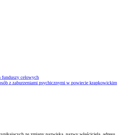
h funduszy celowych
a osób z zaburzeniami psychicznymi w powiecie krapkowickim
nikających ze zmiany nazwiska, nazwy właściciela, adresu