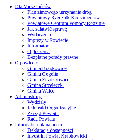
Dla Mieszkańców
Plan zimowego utrzymania dróg
Powiatowy Rzecznik Konsumentów
Powiatowe Centrum Pomocy Rodzinie
Jak załatwić sprawę
Wydarzenia
Imprezy w Powiecie
Informator
Ogłoszenia
Bezpłatne porady prawne
O powiecie
Gmina Krapkowice
Gmina Gogolin
Gmina Zdzieszowice
Gmina Strzeleczki
Gmina Walce
Administracja
Wydziały
Jednostki Organizacyjne
Zarząd Powiatu
Rada Powiatu
Informator i aktualności
Deklaracja dostępności
Invest In Powiat Krapkowicki