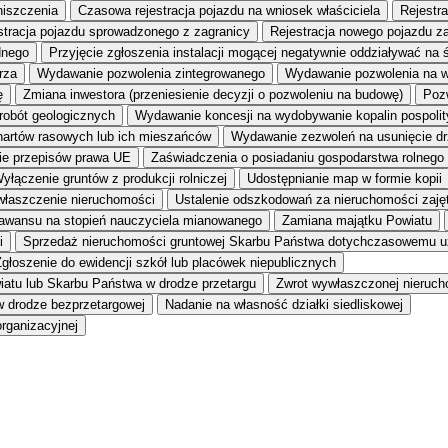
niszczenia
Czasowa rejestracja pojazdu na wniosek właściciela
Rejestr
stracja pojazdu sprowadzonego z zagranicy
Rejestracja nowego pojazdu z
dnego
Przyjęcie zgłoszenia instalacji mogącej negatywnie oddziaływać na 
rza
Wydawanie pozwolenia zintegrowanego
Wydawanie pozwolenia na 
ę
Zmiana inwestora (przeniesienie decyzji o pozwoleniu na budowę)
Pozw
 robót geologicznych
Wydawanie koncesji na wydobywanie kopalin pospoli
hartów rasowych lub ich mieszańców
Wydawanie zezwoleń na usunięcie dr
wie przepisów prawa UE
Zaświadczenia o posiadaniu gospodarstwa rolnego
yłączenie gruntów z produkcji rolniczej
Udostępnianie map w formie kopii
łaszczenie nieruchomości
Ustalenie odszkodowań za nieruchomości zajęt
awansu na stopień nauczyciela mianowanego
Zamiana majątku Powiatu
i
Sprzedaż nieruchomości gruntowej Skarbu Państwa dotychczasowemu u
głoszenie do ewidencji szkół lub placówek niepublicznych
iatu lub Skarbu Państwa w drodze przetargu
Zwrot wywłaszczonej nieruc
w drodze bezprzetargowej
Nadanie na własność działki siedliskowej
rganizacyjnej