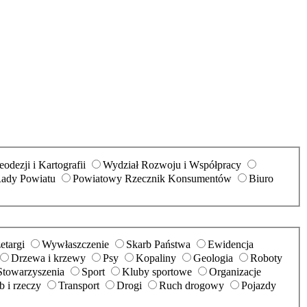
odezji i Kartografii
Wydział Rozwoju i Współpracy
Rady Powiatu
Powiatowy Rzecznik Konsumentów
Biuro
etargi
Wywłaszczenie
Skarb Państwa
Ewidencja
Drzewa i krzewy
Psy
Kopaliny
Geologia
Roboty
Stowarzyszenia
Sport
Kluby sportowe
Organizacje
 i rzeczy
Transport
Drogi
Ruch drogowy
Pojazdy