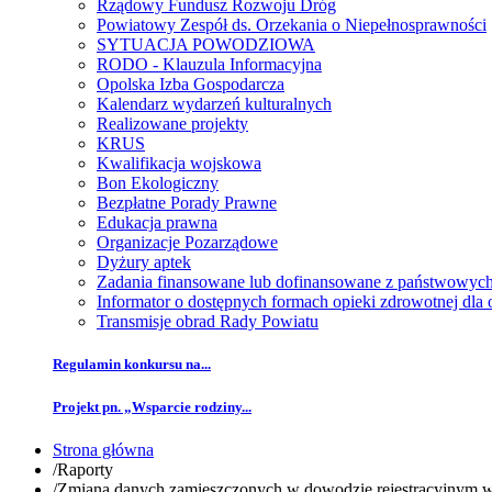
Rządowy Fundusz Rozwoju Dróg
Powiatowy Zespół ds. Orzekania o Niepełnosprawności
SYTUACJA POWODZIOWA
RODO - Klauzula Informacyjna
Opolska Izba Gospodarcza
Kalendarz wydarzeń kulturalnych
Realizowane projekty
KRUS
Kwalifikacja wojskowa
Bon Ekologiczny
Bezpłatne Porady Prawne
Edukacja prawna
Organizacje Pozarządowe
Dyżury aptek
Zadania finansowane lub dofinansowane z państwowyc
Informator o dostępnych formach opieki zdrowotnej dl
Transmisje obrad Rady Powiatu
Regulamin konkursu na...
Projekt pn. „Wsparcie rodziny...
Strona główna
/
Raporty
/
Zmiana danych zamieszczonych w dowodzie rejestracyjnym wy