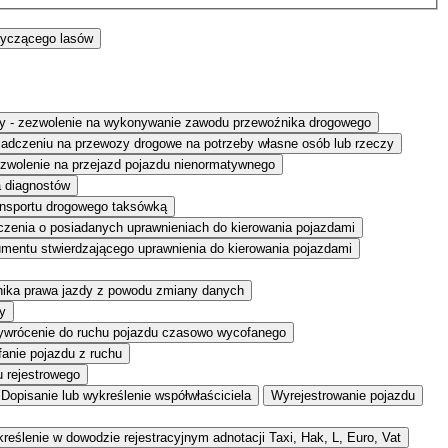
tyczącego lasów
eczy - zezwolenie na wykonywanie zawodu przewoźnika drogowego
adczeniu na przewozy drogowe na potrzeby własne osób lub rzeczy
zwolenie na przejazd pojazdu nienormatywnego
a diagnostów
ansportu drogowego taksówką
zenia o posiadanych uprawnieniach do kierowania pojazdami
entu stwierdzającego uprawnienia do kierowania pojazdami
nika prawa jazdy z powodu zmiany danych
y
ywrócenie do ruchu pojazdu czasowo wycofanego
anie pojazdu z ruchu
u rejestrowego
Dopisanie lub wykreślenie współwłaściciela
Wyrejestrowanie pojazdu
reślenie w dowodzie rejestracyjnym adnotacji Taxi, Hak, L, Euro, Vat