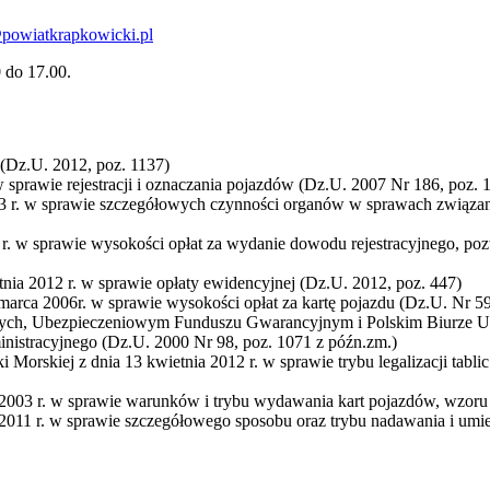
powiatkrapkowicki.pl
0 do 17.00.
(Dz.U. 2012, poz. 1137)
w sprawie rejestracji i oznaczania pojazdów (Dz.U. 2007 Nr 186, poz. 
2003 r. w sprawie szczegółowych czynności organów w sprawach zwią
3 r. w sprawie wysokości opłat za wydanie dowodu rejestracyjnego, poz
ia 2012 r. w sprawie opłaty ewidencyjnej (Dz.U. 2012, poz. 447)
arca 2006r. w sprawie wysokości opłat za kartę pojazdu (Dz.U. Nr 59
wych, Ubezpieczeniowym Funduszu Gwarancyjnym i Polskim Biurze Ub
nistracyjnego (Dz.U. 2000 Nr 98, poz. 1071 z późn.zm.)
 Morskiej z dnia 13 kwietnia 2012 r. w sprawie trybu legalizacji tabl
a 2003 r. w sprawie warunków i trybu wydawania kart pojazdów, wzoru k
a 2011 r. w sprawie szczegółowego sposobu oraz trybu nadawania i umi