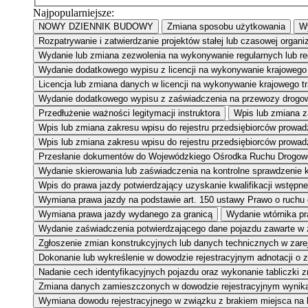
Najpopularniejsze:
NOWY DZIENNIK BUDOWY
Zmiana sposobu użytkowania
Wy
Rozpatrywanie i zatwierdzanie projektów stałej lub czasowej organi
Wydanie lub zmiana zezwolenia na wykonywanie regularnych lub r
Wydanie dodatkowego wypisu z licencji na wykonywanie krajowego 
Licencja lub zmiana danych w licencji na wykonywanie krajowego 
Wydanie dodatkowego wypisu z zaświadczenia na przewozy drogow
Przedłużenie ważności legitymacji instruktora
Wpis lub zmiana za
Wpis lub zmiana zakresu wpisu do rejestru przedsiębiorców prowa
Wpis lub zmiana zakresu wpisu do rejestru przedsiębiorców prowad
Przesłanie dokumentów do Wojewódzkiego Ośrodka Ruchu Drogow
Wydanie skierowania lub zaświadczenia na kontrolne sprawdzenie kw
Wpis do prawa jazdy potwierdzający uzyskanie kwalifikacji wstępne
Wymiana prawa jazdy na podstawie art. 150 ustawy Prawo o ruchu
Wymiana prawa jazdy wydanego za granicą
Wydanie wtórnika pr
Wydanie zaświadczenia potwierdzającego dane pojazdu zawarte w
Zgłoszenie zmian konstrukcyjnych lub danych technicznych w zar
Dokonanie lub wykreślenie w dowodzie rejestracyjnym adnotacji o 
Nadanie cech identyfikacyjnych pojazdu oraz wykonanie tabliczki 
Zmiana danych zamieszczonych w dowodzie rejestracyjnym wynikaj
Wymiana dowodu rejestracyjnego w związku z brakiem miejsca na 