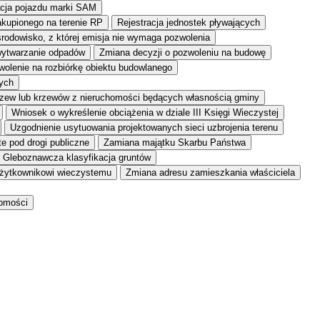
acja pojazdu marki SAM
akupionego na terenie RP
Rejestracja jednostek pływających
środowisko, z której emisja nie wymaga pozwolenia
wytwarzanie odpadów
Zmiana decyzji o pozwoleniu na budowę
olenie na rozbiórkę obiektu budowlanego
tych
zew lub krzewów z nieruchomości będących własnością gminy
Wniosek o wykreślenie obciążenia w dziale III Księgi Wieczystej
Uzgodnienie usytuowania projektowanych sieci uzbrojenia terenu
e pod drogi publiczne
Zamiana majątku Skarbu Państwa
Gleboznawcza klasyfikacja gruntów
żytkownikowi wieczystemu
Zmiana adresu zamieszkania właściciela
homości