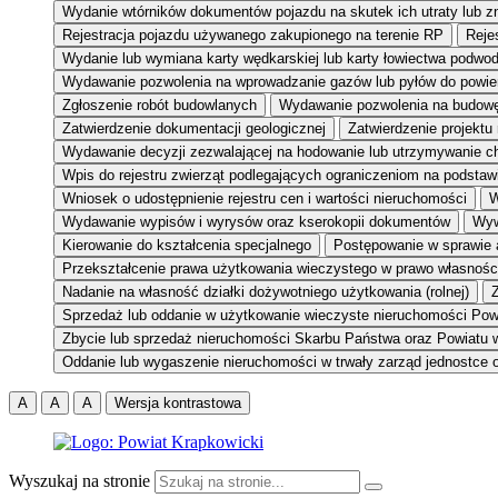
Wydanie wtórników dokumentów pojazdu na skutek ich utraty lub z
Rejestracja pojazdu używanego zakupionego na terenie RP
Reje
Wydanie lub wymiana karty wędkarskiej lub karty łowiectwa podwo
Wydawanie pozwolenia na wprowadzanie gazów lub pyłów do powie
Zgłoszenie robót budowlanych
Wydawanie pozwolenia na budow
Zatwierdzenie dokumentacji geologicznej
Zatwierdzenie projektu
Wydawanie decyzji zezwalającej na hodowanie lub utrzymywanie c
Wpis do rejestru zwierząt podlegających ograniczeniom na podsta
Wniosek o udostępnienie rejestru cen i wartości nieruchomości
W
Wydawanie wypisów i wyrysów oraz kserokopii dokumentów
Wyw
Kierowanie do kształcenia specjalnego
Postępowanie w sprawie 
Przekształcenie prawa użytkowania wieczystego w prawo własnośc
Nadanie na własność działki dożywotniego użytkowania (rolnej)
Z
Sprzedaż lub oddanie w użytkowanie wieczyste nieruchomości Pow
Zbycie lub sprzedaż nieruchomości Skarbu Państwa oraz Powiatu 
Oddanie lub wygaszenie nieruchomości w trwały zarząd jednostce o
A
A
A
Wersja kontrastowa
Wyszukaj na stronie