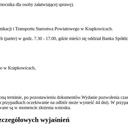
ocnika dla osoby załatwiającej sprawę).
nikacji i Transportu Starostwa Powiatowego w Krapkowicach.
(parter) w godz. 7.30 - 17.00, gdzie mieści się oddział Banku Spół
ego w Krapkowicach,
oną terminie, po pozostawieniu dokumentów.Wydanie pozwolenia czaso
ch przypadkach oczekiwanie na odbiór może wynieść 44 dni). W przypa
awane są w momencie złożenia wniosku.
szczegółowych wyjaśnień