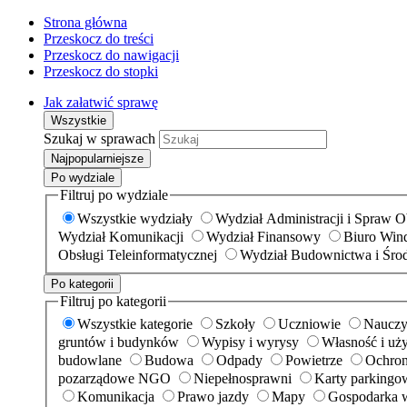
Strona główna
Przeskocz do treści
Przeskocz do nawigacji
Przeskocz do stopki
Jak załatwić sprawę
Wszystkie
Szukaj w sprawach
Najpopularniejsze
Po wydziale
Filtruj po wydziale
Wszystkie wydziały
Wydział Administracji i Spraw 
Wydział Komunikacji
Wydział Finansowy
Biuro Wind
Obsługi Teleinformatycznej
Wydział Budownictwa i Śro
Po kategorii
Filtruj po kategorii
Wszystkie kategorie
Szkoły
Uczniowie
Nauczy
gruntów i budynków
Wypisy i wyrysy
Własność i uż
budowlane
Budowa
Odpady
Powietrze
Ochron
pozarządowe NGO
Niepełnosprawni
Karty parkingo
Komunikacja
Prawo jazdy
Mapy
Gospodarka 