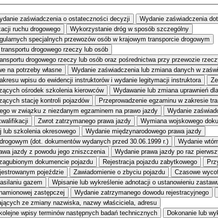
danie zaświadczenia o ostateczności decyzji
Wydanie zaświadczenia do
zacji ruchu drogowego
Wykorzystanie dróg w sposób szczególny
egularnych specjalnych przewozów osób w krajowym transporcie drogowym
transportu drogowego rzeczy lub osób
transportu drogowego rzeczy lub osób oraz pośrednictwa przy przewozie rz
e na potrzeby własne
Wydanie zaświadczenia lub zmiana danych w zaświ
kresu wpisu do ewidencji instruktorów i wydanie legitymacji instruktora
Ze
dzących ośrodek szkolenia kierowców
Wydawanie lub zmiana uprawnień dl
zących stację kontroli pojazdów
Przeprowadzenie egzaminu w zakresie tr
ego w związku z niezdanym egzaminem na prawo jazdy
Wydanie zaświadc
alifikacji
Zwrot zatrzymanego prawa jazdy
Wymiana wojskowego dokum
j lub szkolenia okresowego
Wydanie międzynarodowego prawa jazdy
 drogowym (dot. dokumentów wydanych przed 30.06.1999 r.)
Wydanie wtór
awa jazdy z powodu jego zniszczenia
Wydanie prawa jazdy po raz pierwsz
 zagubionym dokumencie pojazdu
Rejestracja pojazdu zabytkowego
Prz
ejestrowanym pojeździe
Zawiadomienie o zbyciu pojazdu
Czasowe wycof
zasilaniu gazem
Wpisanie lub wykreślenie adnotacji o ustanowieniu zastaw
znamionowej zastępczej
Wydanie zatrzymanego dowodu rejestracyjnego
ących ze zmiany nazwiska, nazwy właściciela, adresu
kolejne wpisy terminów następnych badań technicznych
Dokonanie lub wyk